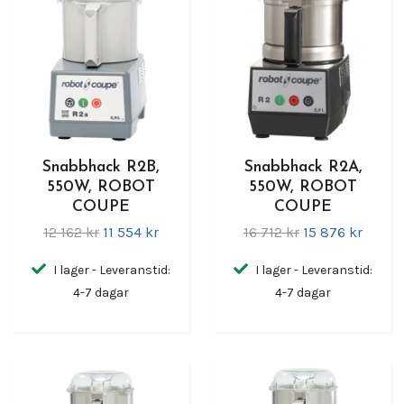
Snabbhack R2B,
Snabbhack R2A,
550W, ROBOT
550W, ROBOT
COUPE
COUPE
12 162 kr
11 554 kr
16 712 kr
15 876 kr
I lager - Leveranstid:
I lager - Leveranstid:
4-7 dagar
4-7 dagar