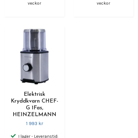
veckor
veckor
Elektrisk
Kryddkvarn CHEF-
G 1Fas,
HEINZELMANN
1 993 kr
I lager - Leveranstid: