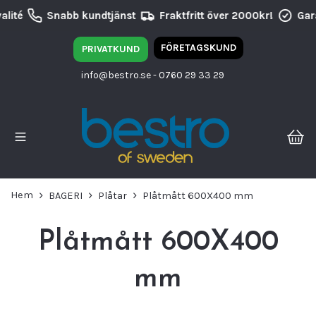
lité
Snabb kundtjänst
Fraktfritt över 2000kr!
Gara
FÖRETAGSKUND
PRIVATKUND
info@bestro.se
- 0760 29 33 29
Hem
BAGERI
Plåtar
Plåtmått 600X400 mm
Plåtmått 600X400
mm