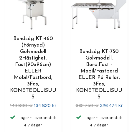
Bandsåg KT-460
(Förnyad)
Golvmodell
Bandsåg KT-750
2Hästighet,
Golvmodell,
Fast(90x96cm)
Bord:Fast -
ELLER
Mobil/Fastbord
Mobil/Fastbord,
ELLER På Rullar,
3Fas,
3Fas,
KONETEOLLISUU
KONETEOLLISUU
S
S
149 800 kr
134 820 kr
362 750 kr
326 474 kr
I lager - Leveranstid:
I lager - Leveranstid:
4-7 dagar
4-7 dagar