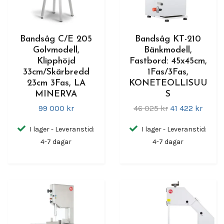
Bandsåg C/E 205
Bandsåg KT-210
Golvmodell,
Bänkmodell,
Klipphöjd
Fastbord: 45x45cm,
33cm/Skärbredd
1Fas/3Fas,
23cm 3Fas, LA
KONETEOLLISUU
MINERVA
S
99 000 kr
46 025 kr
41 422 kr
I lager - Leveranstid:
I lager - Leveranstid:
4-7 dagar
4-7 dagar