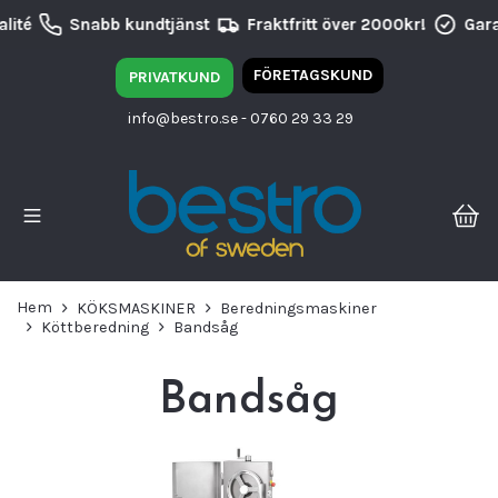
ité
Snabb kundtjänst
Fraktfritt över 2000kr!
Garan
FÖRETAGSKUND
PRIVATKUND
info@bestro.se
- 0760 29 33 29
Hem
KÖKSMASKINER
Beredningsmaskiner
Köttberedning
Bandsåg
Bandsåg