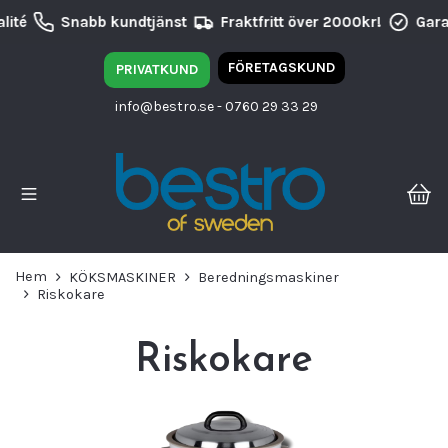
ité
Snabb kundtjänst
Fraktfritt över 2000kr!
Garan
FÖRETAGSKUND
PRIVATKUND
info@bestro.se
- 0760 29 33 29
Hem
KÖKSMASKINER
Beredningsmaskiner
Riskokare
Riskokare