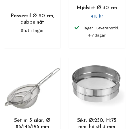
Mjölsikt Ø 30 cm
413 kr
Passersil Ø 20 cm,
dubbelnät
I lager - Leveranstid:
Slut i lager
4-7 dagar
Set m 3 silar, Ø
Sikt, Ø:250, H:75
85/145/195 mm
mm. hålstl 3 mm