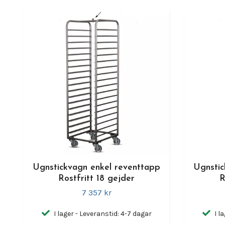
Ugnstickvagn enkel reventtapp
Ugnstic
Rostfritt 18 gejder
R
7 357 kr
I lager - Leveranstid: 4-7 dagar
I l