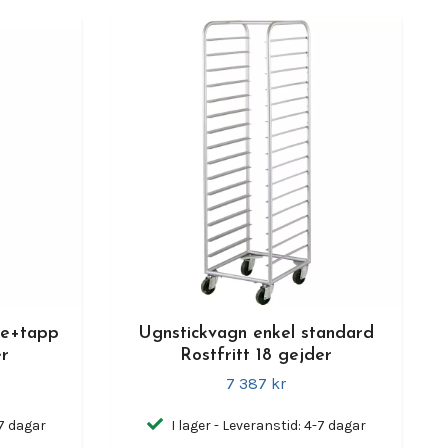
le+tapp
Ugnstickvagn enkel standard
er
Rostfritt 18 gejder
7 387 kr
-7 dagar
I lager - Leveranstid: 4-7 dagar