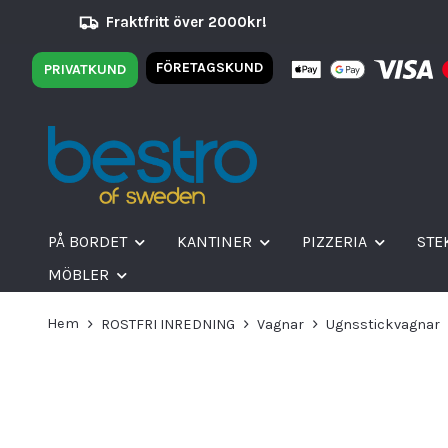
Fraktfritt över 2000kr!
FÖRETAGSKUND
PRIVATKUND
PÅ BORDET
KANTINER
PIZZERIA
STE
MÖBLER
Hem
ROSTFRI INREDNING
Vagnar
Ugnsstickvagnar