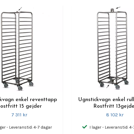
kvagn enkel reventtapp
Ugnstickvagn enkel rul
ostfritt 15 gejder
Rostfritt 13gejd
7 311 kr
8 102 kr
ager - Leveranstid: 4-7 dagar
I lager - Leveranstid: 4