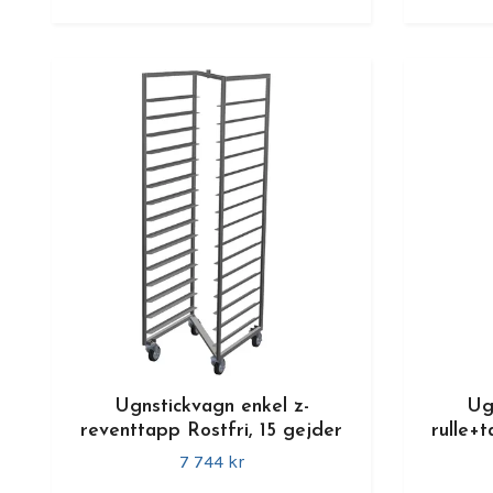
Ugnstickvagn enkel z-
Ug
reventtapp Rostfri, 15 gejder
rulle+t
7 744 kr