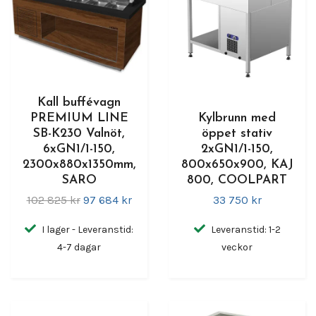
Kall buffévagn
PREMIUM LINE
Kylbrunn med
SB-K230 Valnöt,
öppet stativ
6xGN1/1-150,
2xGN1/1-150,
2300x880x1350mm,
800x650x900, KAJ
SARO
800, COOLPART
102 825 kr
97 684 kr
33 750 kr
I lager - Leveranstid:
Leveranstid: 1-2
4-7 dagar
veckor