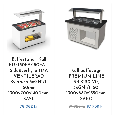
Buffestation Kall
BUF150FA/150FA-I,
Sidoöverhylla H/V,
Kall buffévagn
VENTILERAD
PREMIUM LINE
Kylbrunn 3xGN1/1-
SB-K130 Vit,
150mm,
3xGN1/1-150,
1300x700x1400mm,
1300x880x1350mm,
SAYL
SARO
78 062 kr
71 325 kr
67 759 kr