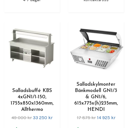
Salladskylmonter
Salladsbuffé KBS
Bänkmodell GN1/3
4xGN1/1-150,
& GN1/6,
1755x850x1360mm,
615x775x(h)235mm,
Allthermo
HENDI
49 000 kr
33 250 kr
17 875 kr
14 925 kr