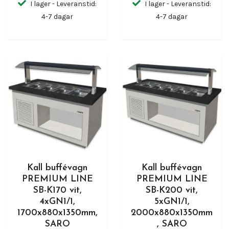
I lager - Leveranstid:
I lager - Leveranstid:
4-7 dagar
4-7 dagar
Kall buffévagn
Kall buffévagn
PREMIUM LINE
PREMIUM LINE
SB-K170 vit,
SB-K200 vit,
4xGN1/1,
5xGN1/1,
1700x880x1350mm,
2000x880x1350mm
SARO
, SARO