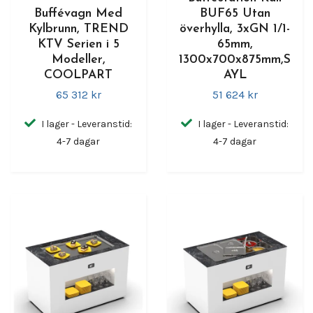
Buffévagn Med
BUF65 Utan
Kylbrunn, TREND
överhylla, 3xGN 1/1-
KTV Serien i 5
65mm,
Modeller,
1300x700x875mm,S
COOLPART
AYL
65 312 kr
51 624 kr
I lager - Leveranstid:
I lager - Leveranstid:
4-7 dagar
4-7 dagar