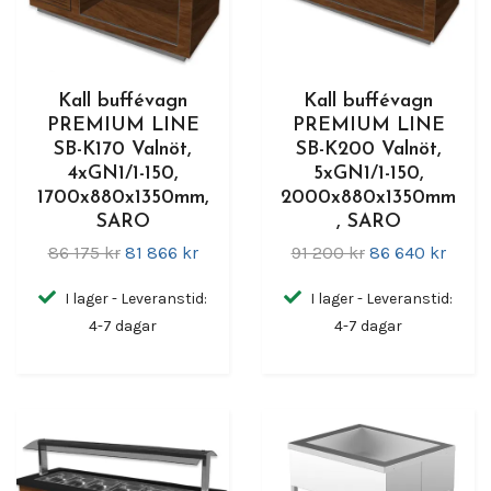
Kall buffévagn
Kall buffévagn
PREMIUM LINE
PREMIUM LINE
SB-K170 Valnöt,
SB-K200 Valnöt,
4xGN1/1-150,
5xGN1/1-150,
1700x880x1350mm,
2000x880x1350mm
SARO
, SARO
86 175 kr
81 866 kr
91 200 kr
86 640 kr
I lager - Leveranstid:
I lager - Leveranstid:
4-7 dagar
4-7 dagar