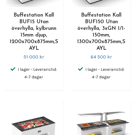
Buffestation Kall
Buffestation Kall
BUF15 Utan
BUF150 Utan
överhylla, kylbrunn
överhylla, 3xGN 1/1-
15mm djup,
150mm,
1200x700x875mm,S
1300x700x875mm,S
AYL
AYL
51 000 kr
64 500 kr
I lager - Leveranstid:
I lager - Leveranstid:
4-7 dagar
4-7 dagar