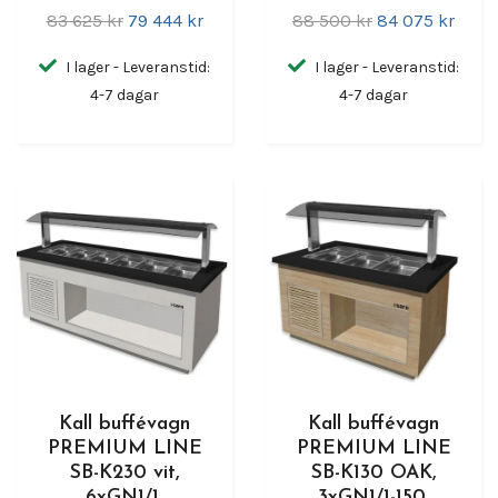
83 625 kr
79 444 kr
88 500 kr
84 075 kr
I lager - Leveranstid:
I lager - Leveranstid:
4-7 dagar
4-7 dagar
Kall buffévagn
Kall buffévagn
PREMIUM LINE
PREMIUM LINE
SB-K230 vit,
SB-K130 OAK,
6xGN1/1,
3xGN1/1-150,