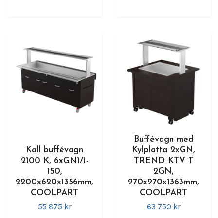
Buffévagn med
Kall buffévagn
Kylplatta 2xGN,
2100 K, 6xGN1/1-
TREND KTV T
150,
2GN,
2200x620x1356mm,
970x970x1363mm,
COOLPART
COOLPART
55 875 kr
63 750 kr