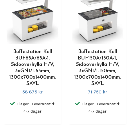
Buffestation Kall
Buffestation Kall
BUF65A/65A-1,
BUF150A/150A-1,
Sidoöverhylla H/V,
Sidoöverhylla H/V,
3xGN1/1-65mm,
3xGN1/1-150mm,
1300x700x1400mm,
1300x700x1400mm,
SAYL
SAYL
58 875 kr
71 750 kr
I lager - Leveranstid:
I lager - Leveranstid:
4-7 dagar
4-7 dagar