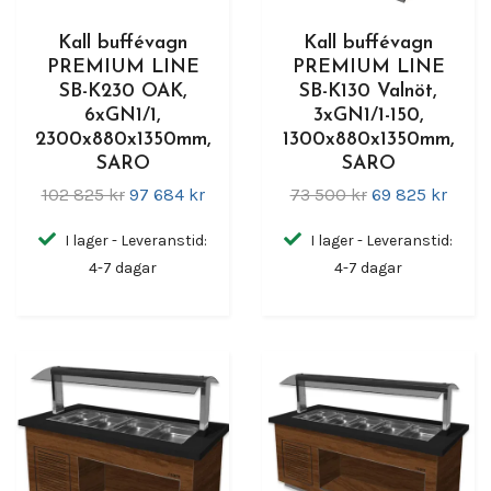
Kall buffévagn
Kall buffévagn
PREMIUM LINE
PREMIUM LINE
SB-K230 OAK,
SB-K130 Valnöt,
6xGN1/1,
3xGN1/1-150,
2300x880x1350mm,
1300x880x1350mm,
SARO
SARO
102 825 kr
97 684 kr
73 500 kr
69 825 kr
I lager - Leveranstid:
I lager - Leveranstid:
4-7 dagar
4-7 dagar