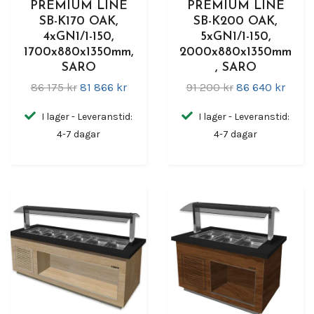
PREMIUM LINE
PREMIUM LINE
SB-K170 OAK,
SB-K200 OAK,
4xGN1/1-150,
5xGN1/1-150,
1700x880x1350mm,
2000x880x1350mm
SARO
, SARO
86 175 kr
81 866 kr
91 200 kr
86 640 kr
I lager - Leveranstid:
I lager - Leveranstid:
4-7 dagar
4-7 dagar