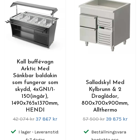
Kall buffévagn
Arktic Med
Sänkbar baldakin
som fungerar som
Salladskyl Med
skydd, 4xGN1/1-
Kylbrunn & 2
150(ingår),
Draglådor,
1490x765x1370mm,
800x700x900mm,
HENDI
Allthermo
42 074 kr
37 867 kr
57 500 kr
39 875 kr
I lager - Leveranstid:
Beställningsvara
4-7 dagar
kontakta oss