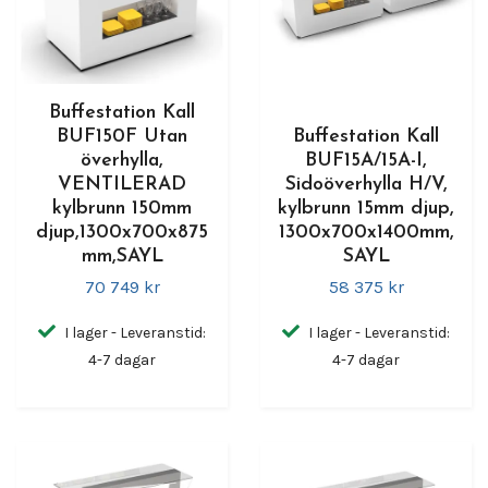
Buffestation Kall
BUF150F Utan
Buffestation Kall
överhylla,
BUF15A/15A-I,
VENTILERAD
Sidoöverhylla H/V,
kylbrunn 150mm
kylbrunn 15mm djup,
djup,1300x700x875
1300x700x1400mm,
mm,SAYL
SAYL
70 749 kr
58 375 kr
I lager - Leveranstid:
I lager - Leveranstid:
4-7 dagar
4-7 dagar