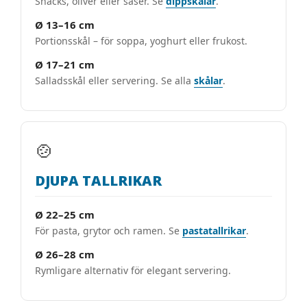
Snacks, oliver eller såser. Se
dippskålar
.
Ø 13–16 cm
Portionsskål – för soppa, yoghurt eller frukost.
Ø 17–21 cm
Salladsskål eller servering. Se alla
skålar
.
🍲
DJUPA TALLRIKAR
Ø 22–25 cm
För pasta, grytor och ramen. Se
pastatallrikar
.
Ø 26–28 cm
Rymligare alternativ för elegant servering.