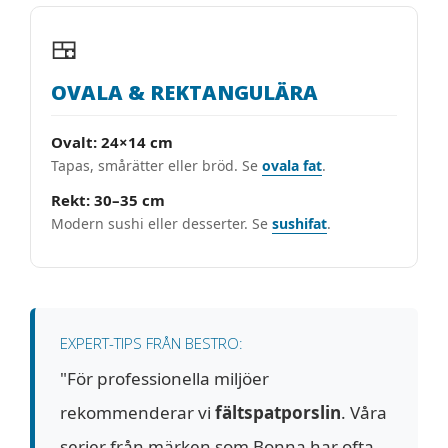
🍱
OVALA & REKTANGULÄRA
Ovalt: 24×14 cm
Tapas, smårätter eller bröd. Se
ovala fat
.
Rekt: 30–35 cm
Modern sushi eller desserter. Se
sushifat
.
EXPERT-TIPS FRÅN BESTRO:
"För professionella miljöer
rekommenderar vi
fältspatporslin
. Våra
serier från märken som Bonna har ofta