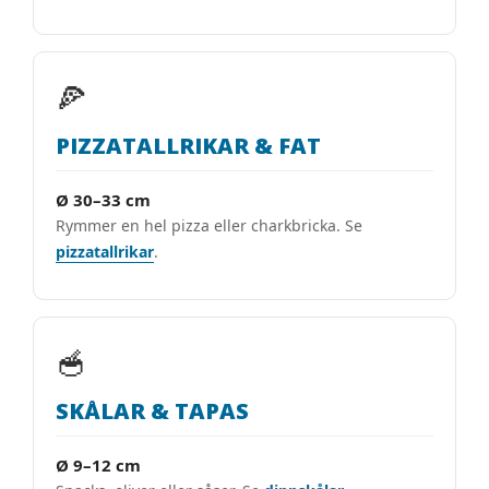
🍕
PIZZATALLRIKAR & FAT
Ø 30–33 cm
Rymmer en hel pizza eller charkbricka. Se
pizzatallrikar
.
🥣
SKÅLAR & TAPAS
Ø 9–12 cm