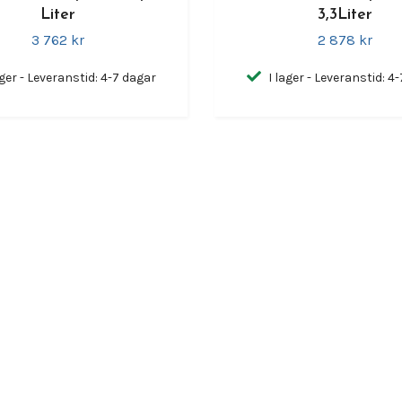
Liter
3,3Liter
3 762 kr
2 878 kr
ager - Leveranstid: 4-7 dagar
I lager - Leveranstid: 4