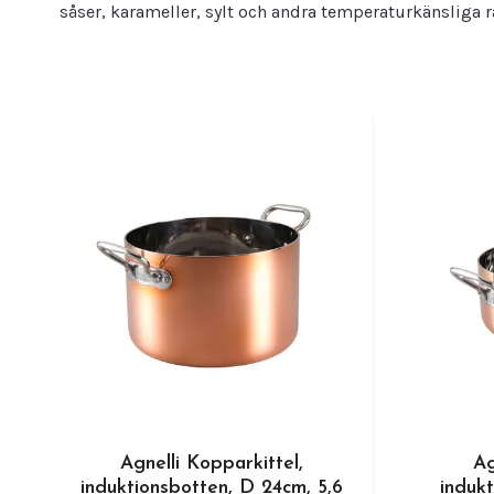
såser, karameller, sylt och andra temperaturkänsliga rät
Agnelli Kopparkittel,
Ag
induktionsbotten, D 24cm, 5,6
induk