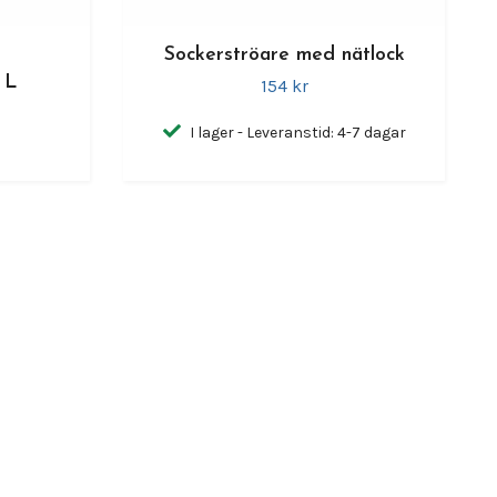
Sockerströare med nätlock
 L
154 kr
I lager - Leveranstid: 4-7 dagar