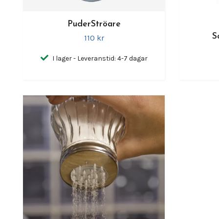
PuderStröare
S
110 kr
I lager - Leveranstid: 4-7 dagar