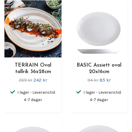
TERRAIN Oval
BASIC Assiett oval
tallrik 36x28cm
20x16cm
269 kr
242 kr
94 kr
85 kr
I lager - Leveranstid:
I lager - Leveranstid:
4-7 dagar
4-7 dagar