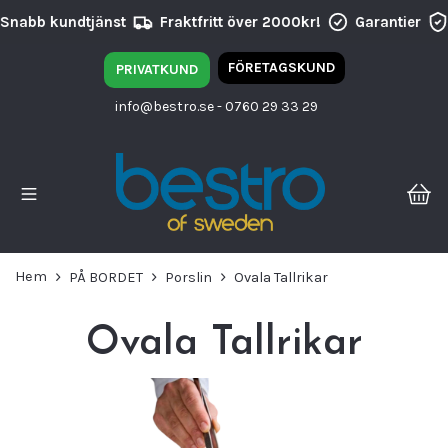
undtjänst
Fraktfritt över 2000kr!
Garantier
Hög kv
FÖRETAGSKUND
PRIVATKUND
info@bestro.se
- 0760 29 33 29
Hem
PÅ BORDET
Porslin
Ovala Tallrikar
Ovala Tallrikar