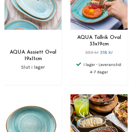
AQUA Tallrik Oval
33x19cm
353 kr
318 kr
AQUA Assiett Oval
19x11cm
I lager - Leveranstid:
Slut i lager
4-7 dagar