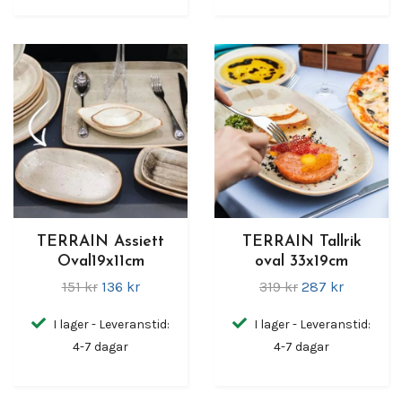
TERRAIN Assiett
TERRAIN Tallrik
Oval19x11cm
oval 33x19cm
151 kr
136 kr
319 kr
287 kr
I lager - Leveranstid:
I lager - Leveranstid:
4-7 dagar
4-7 dagar