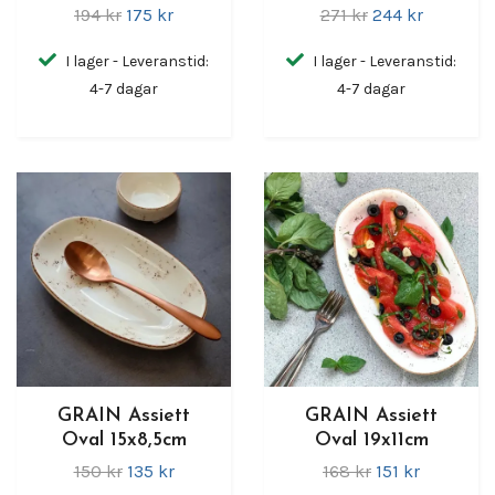
194 kr
175 kr
271 kr
244 kr
I lager - Leveranstid:
I lager - Leveranstid:
4-7 dagar
4-7 dagar
GRAIN Assiett
GRAIN Assiett
Oval 15x8,5cm
Oval 19x11cm
150 kr
135 kr
168 kr
151 kr