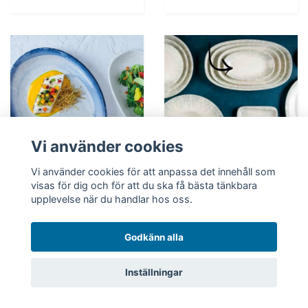
Vi använder cookies
Vi använder cookies för att anpassa det innehåll som
visas för dig och för att du ska få bästa tänkbara
HARENA Oval
upplevelse när du handlar hos oss.
Tallrik 31x24cm
IRIS Assiett Oval
Moove
19x11cm
189 kr
170 kr
132 kr
119 kr
Godkänn alla
I lager - Leveranstid:
I lager - Leveranstid:
Inställningar
4-7 dagar
4-7 dagar