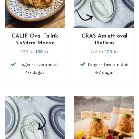
CALIF Oval Tallrik
CRAS Assiett oval
31x24cm Moove
19x13cm
172 kr
155 kr
143 kr
129 kr
I lager - Leveranstid:
I lager - Leveranstid:
4-7 dagar
4-7 dagar