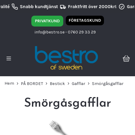
lité
Snabb kundtjänst
Fraktfritt över 2000kr!
Gara
FÖRETAGSKUND
PRIVATKUND
info@bestro.se
- 0760 29 33 29
Hem
PÅ BORDET
Bestick
Gafflar
Smörgåsgafflar
Smörgåsgafflar