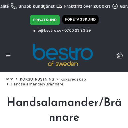
lité
Snabb kundtjänst
Fraktfritt över 2000kr!
Gara
FÖRETAGSKUND
PRIVATKUND
info@bestro.se
- 0760 29 33 29
Hem
KÖKSUTRUSTNING
Köksredskap
Handsalamander/Brännare
Handsalamander/Brä
nnare