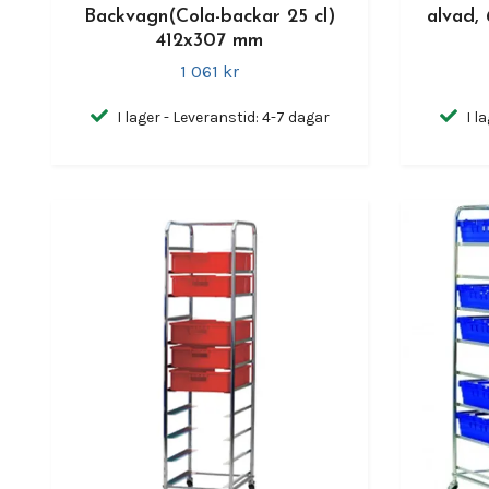
Backvagn(Cola-backar 25 cl)
alvad,
412x307 mm
1 061 kr
I lager - Leveranstid: 4-7 dagar
I l