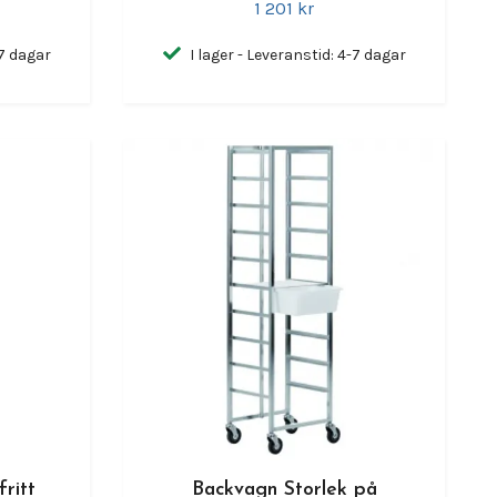
1 201 kr
-7 dagar
I lager - Leveranstid: 4-7 dagar
ritt
Backvagn Storlek på