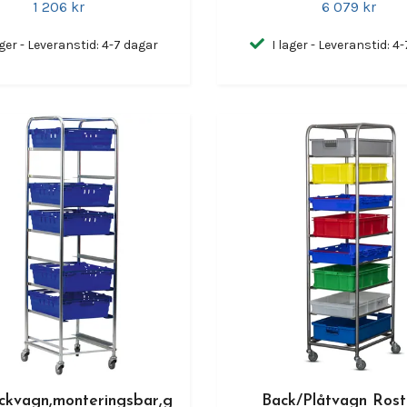
1 206 kr
6 079 kr
ager - Leveranstid: 4-7 dagar
I lager - Leveranstid: 4
ckvagn,monteringsbar,g
Back/Plåtvagn Rostf