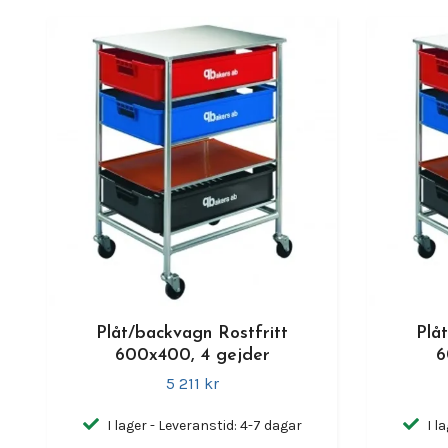
Plåt/backvagn Rostfritt
Plå
600x400, 4 gejder
6
5 211 kr
I lager - Leveranstid: 4-7 dagar
I l