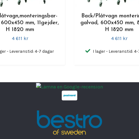
låtvagn,monteringsbar-
Back/Plåtvagn monteri
 600x450 mm, 11gejder,
galvad, 600x450 mm, 8
H 1820 mm
H 1820 mm
4 611 kr
4 611 kr
ager - Leveranstid: 4-7 dagar
I lager - Leveranstid: 4