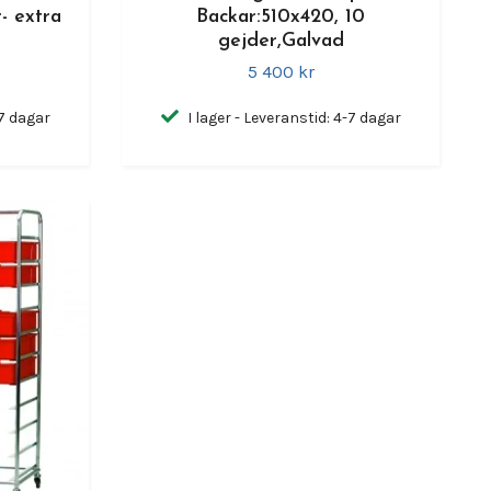
- extra
Backar:510x420, 10
gejder,Galvad
5 400 kr
-7 dagar
I lager - Leveranstid: 4-7 dagar