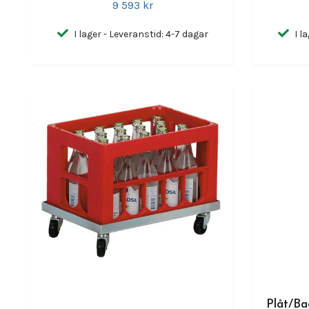
9 593 kr
I lager - Leveranstid: 4-7 dagar
I l
Plåt/Ba