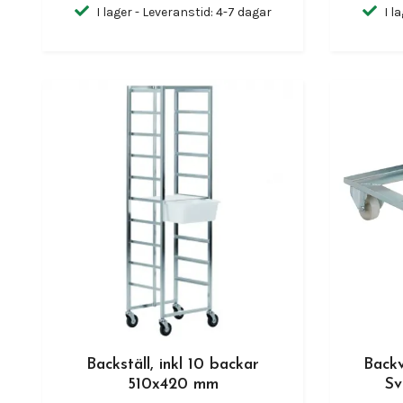
I lager - Leveranstid: 4-7 dagar
I l
Backställ, inkl 10 backar
Back
510x420 mm
Sv