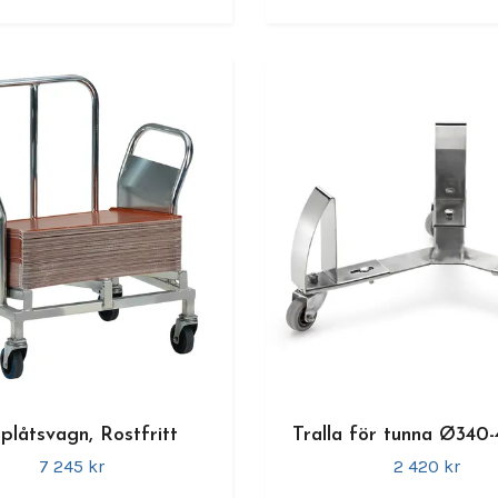
plåtsvagn, Rostfritt
Tralla för tunna Ø340
7 245 kr
2 420 kr