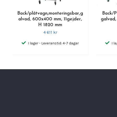
Back/plåtvagn,monteringsbar,g
Back/P
alvad, 600x400 mm, 11gejder,
galvad,
H 1820 mm
4 611 kr
I lager - Leveranstid: 4-7 dagar
I l