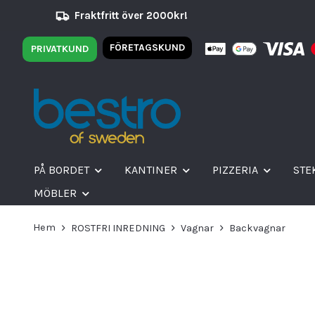
Fraktfritt över 2000kr!
FÖRETAGSKUND
PRIVATKUND
PÅ BORDET
KANTINER
PIZZERIA
STE
MÖBLER
Hem
ROSTFRI INREDNING
Vagnar
Backvagnar