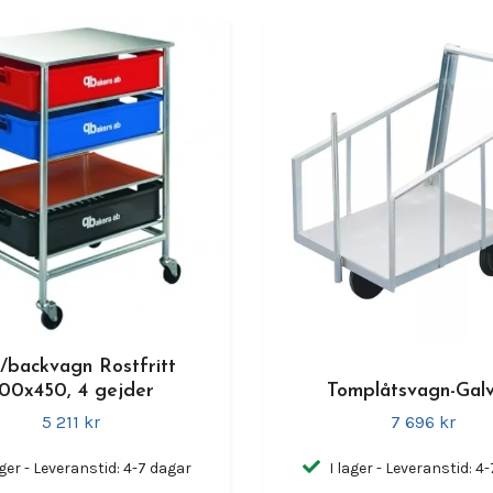
t/backvagn Rostfritt
00x450, 4 gejder
Tomplåtsvagn-Gal
5 211 kr
7 696 kr
ager - Leveranstid: 4-7 dagar
I lager - Leveranstid: 4