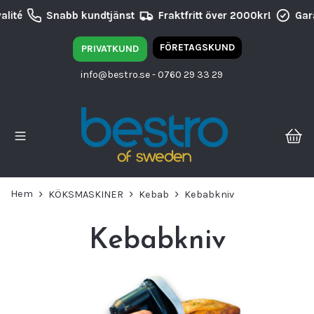
lité
Snabb kundtjänst
Fraktfritt över 2000kr!
Gara
FÖRETAGSKUND
PRIVATKUND
info@bestro.se
- 0760 29 33 29
Hem
KÖKSMASKINER
Kebab
Kebabkniv
Kebabkniv