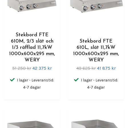
Stekbord FTE
610M, 2/3 slät och
Stekbord FTE
1/3 räfflad 11,7kW
610L, slät 11,7kW
1000x600x295 mm,
1000x600x295 mm,
WERY
WERY
51 250 kr
42 375 kr
49 625 kr
41 875 kr
I lager - Leveranstid:
I lager - Leveranstid:
4-7 dagar
4-7 dagar