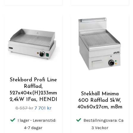
Stekbord Profi Line
Räfflad,
527x404x(H)233mm
Stekhäll Minima
2,4kW 1Fas, HENDI
600 Räfflad 5kW,
40x60x27cm, mBm
8 557 kr
7 701 kr
I lager - Leveranstid:
Beställningsvara: Ca
4-7 dagar
3 Veckor