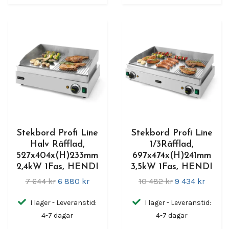
Stekbord Profi Line
Stekbord Profi Line
Halv Räfflad,
1/3Räfflad,
527x404x(H)233mm
697x474x(H)241mm
2,4kW 1Fas, HENDI
3,5kW 1Fas, HENDI
7 644 kr
6 880 kr
10 482 kr
9 434 kr
I lager - Leveranstid:
I lager - Leveranstid:
4-7 dagar
4-7 dagar