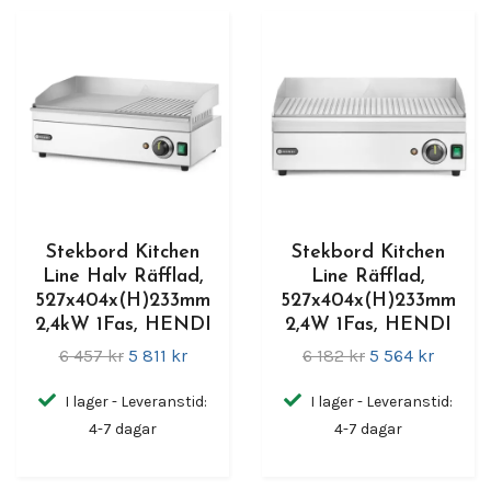
Stekbord Kitchen
Stekbord Kitchen
Line Halv Räfflad,
Line Räfflad,
527x404x(H)233mm
527x404x(H)233mm
2,4kW 1Fas, HENDI
2,4W 1Fas, HENDI
6 457 kr
5 811 kr
6 182 kr
5 564 kr
I lager - Leveranstid:
I lager - Leveranstid:
4-7 dagar
4-7 dagar