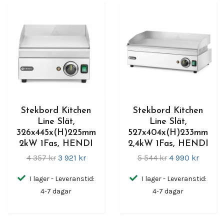
Stekbord Kitchen
Stekbord Kitchen
Line Slät,
Line Slät,
326x445x(H)225mm
527x404x(H)233mm
2kW 1Fas, HENDI
2,4kW 1Fas, HENDI
4 357 kr
3 921 kr
5 544 kr
4 990 kr
I lager - Leveranstid:
I lager - Leveranstid:
4-7 dagar
4-7 dagar