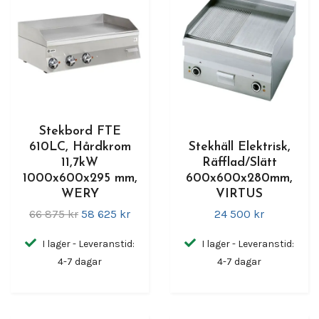
Stekbord FTE
610LC, Hårdkrom
Stekhäll Elektrisk,
11,7kW
Räfflad/Slätt
1000x600x295 mm,
600x600x280mm,
WERY
VIRTUS
66 875 kr
58 625 kr
24 500 kr
I lager - Leveranstid:
I lager - Leveranstid:
4-7 dagar
4-7 dagar