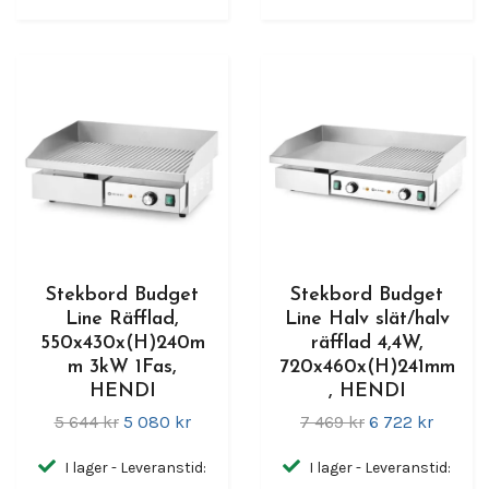
Stekbord Budget
Stekbord Budget
Line Räfflad,
Line Halv slät/halv
550x430x(H)240m
räfflad 4,4W,
m 3kW 1Fas,
720x460x(H)241mm
HENDI
, HENDI
5 644 kr
5 080 kr
7 469 kr
6 722 kr
I lager - Leveranstid:
I lager - Leveranstid: