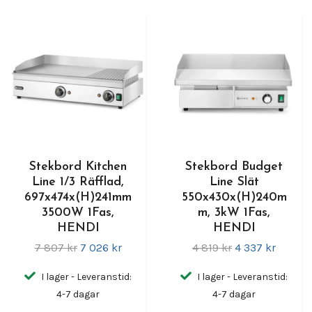
Stekbord Kitchen
Stekbord Budget
Line 1/3 Räfflad,
Line Slät
697x474x(H)241mm
550x430x(H)240m
3500W 1Fas,
m, 3kW 1Fas,
HENDI
HENDI
7 807 kr
7 026 kr
4 819 kr
4 337 kr
I lager - Leveranstid:
I lager - Leveranstid:
4-7 dagar
4-7 dagar