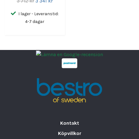
3 712 kr
3 341 kr
I lager - Leveranstid:
4-7 dagar
Kontakt
Köpvillkor