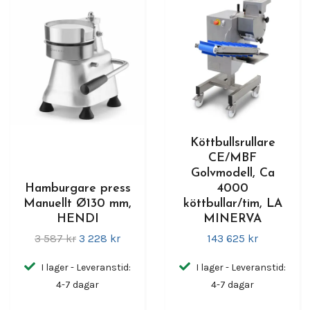
Köttbullsrullare
CE/MBF
Golvmodell, Ca
Hamburgare press
4000
Manuellt Ø130 mm,
köttbullar/tim, LA
HENDI
MINERVA
3 587 kr
3 228 kr
143 625 kr
I lager - Leveranstid:
I lager - Leveranstid:
4-7 dagar
4-7 dagar