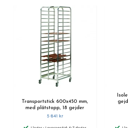
Isol
Transportstick 600x450 mm,
gej
med plåtstopp, 18 gejder
5 841 kr
I lager - Leveranstid: 4-7 dagar
I l