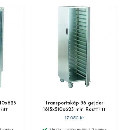
10x625
Transportskåp 36 gejder
ritt
1815x510x625 mm Rostfritt
17 050 kr
-7 dagar
I lager - Leveranstid: 4-7 dagar