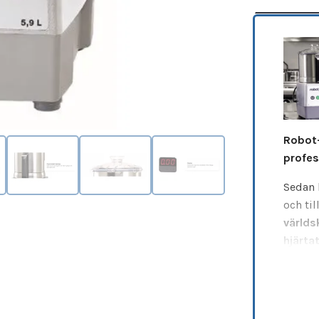
Robot-
profes
Sedan 
och til
världs
hjärta
global
R5-2V
profes