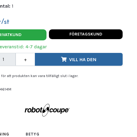
ntal:
1
/st
FÖRETAGSKUND
RIVATKUND
Leveranstid: 4-7 dagar
+
VILL HA DEN
för att produkten kan vara tillfälligt slut i lager.
4614M
OT COUPE
NING
BETYG