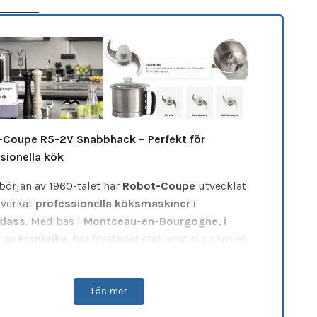
Coupe R5-2V Snabbhack – Perfekt för
sionella kök
början av 1960-talet har
Robot-Coupe
utvecklat
lverkat
professionella köksmaskiner i
klass
. Med bas i
Montceau-en-Bourgogne, i
t av Frankrike
, har företaget etablerat sig som en
 ledare med
över 60 års erfarenhet
.
 Snabbhack
är utvecklad för
alla typer av
Läs mer
sionella kök
– från
restauranger och skolor
till