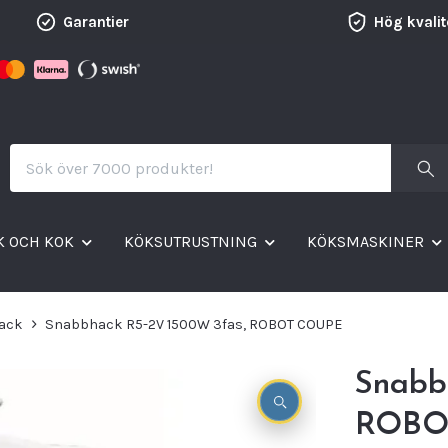
Garantier
Hög kvalit
K OCH KOK
KÖKSUTRUSTNING
KÖKSMASKINER
ack
Snabbhack R5-2V 1500W 3fas, ROBOT COUPE
Snabb
ROBO