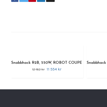
Snabbhack R2B, 550W, ROBOT COUPE
Snabbhack
11 554 kr
12 162 kr