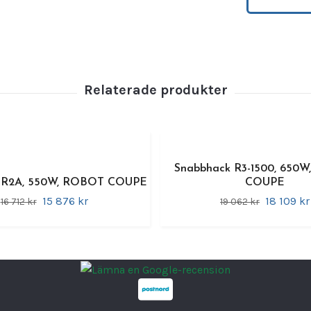
cateri
genom
över k
result
Den är 
grönsa
dressi
mycket
Hackti
Snabbhack R3-1500, 650
 R2A, 550W, ROBOT COUPE
COUPE
5
15 876 kr
18 109 kr
16 712 kr
19 062 kr
h
S
T
V
R
Effekt