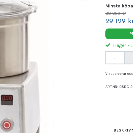
Minsta köpa
30 662 kr
29 129 kr
P
I lager - 
-
Vi reserverar oss 
ART.NR:
BSRC-2
Leverantör:
ROB
BESKRIV