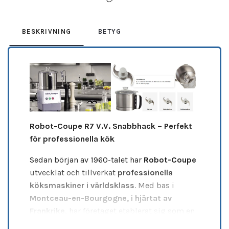
BESKRIVNING
BETYG
Robot-Coupe R7 V.V. Snabbhack – Perfekt
för professionella kök
Sedan början av 1960-talet har
Robot-Coupe
utvecklat och tillverkat
professionella
köksmaskiner i världsklass
. Med bas i
Montceau-en-Bourgogne, i hjärtat av
Frankrike
, har företaget etablerat sig som en
global ledare med
över 60 års erfarenhet
.