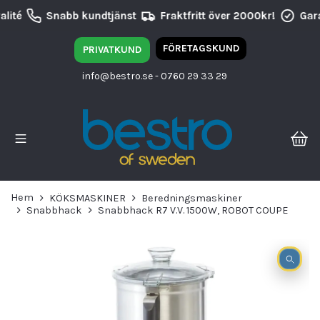
lité
Snabb kundtjänst
Fraktfritt över 2000kr!
Gara
FÖRETAGSKUND
PRIVATKUND
info@bestro.se
- 0760 29 33 29
Hem
KÖKSMASKINER
Beredningsmaskiner
Snabbhack
Snabbhack R7 V.V. 1500W, ROBOT COUPE