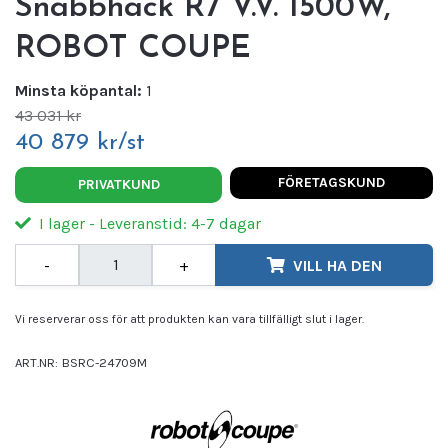
Snabbhack R7 V.V. 1500W,
ROBOT COUPE
Minsta köpantal:
1
43 031 kr
40 879 kr/st
FÖRETAGSKUND
PRIVATKUND
I lager - Leveranstid: 4-7 dagar
-
+
VILL HA DEN
Vi reserverar oss för att produkten kan vara tillfälligt slut i lager.
ART.NR:
BSRC-24709M
Leverantör:
ROBOT COUPE