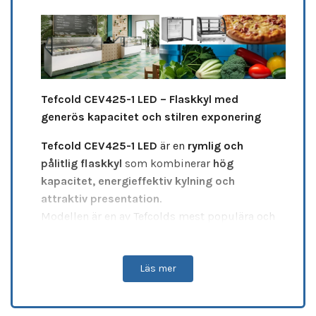
Tefcold CEV425-1 LED – Flaskkyl med
generös kapacitet och stilren exponering
Tefcold CEV425-1 LED
är en
rymlig och
pålitlig flaskkyl
som kombinerar
hög
kapacitet, energieffektiv kylning och
attraktiv presentation
.
Modellen är en av Tefcolds mest populära och
används flitigt i
barer, butiker, hotell och
restauranger
tack vare sin robusta
konstruktion och professionella prestanda.
Läs mer
Den stora glasdörren med
inbyggd LED-
belysning i dörrkarmen
ger en tydlig och