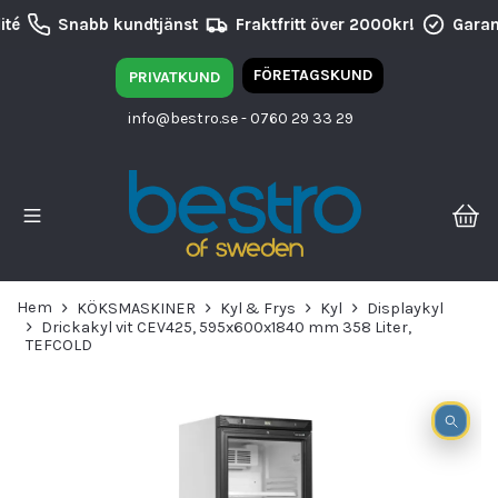
té
Snabb kundtjänst
Fraktfritt över 2000kr!
Garant
FÖRETAGSKUND
PRIVATKUND
info@bestro.se
- 0760 29 33 29
Hem
KÖKSMASKINER
Kyl & Frys
Kyl
Displaykyl
Drickakyl vit CEV425, 595x600x1840 mm 358 Liter,
TEFCOLD