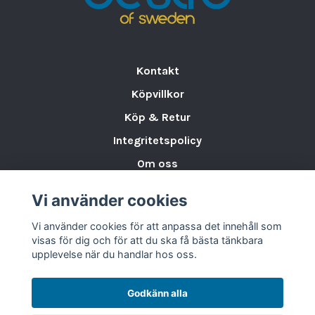
Dörren är
vändbar
(med reservdelar) och
utrustad med
lås
, vilket gör kylen både
flexibel och säker.
Teknisk information:
Kontakt
•
Temperaturintervall:
+2 till +10 °C
Köpvillkor
•
Bruttovolym / Nettovolym:
358 / 345
Köp & Retur
liter
•
Kapacitet:
357 burkar (330 ml) / 231
Integritetspolicy
burkar (500 ml) / 213 flaskor (330 ml) / 174
Om oss
PET-flaskor (500 ml)
Storleksguide för Porslin
•
Klimatklass:
4
Vi använder cookies
Varumärken & Partners
•
Kylsystem:
Fläktassisterad kylning
Vi använder cookies för att anpassa det innehåll som
•
Avfrostning:
Automatisk
BLOGG
visas för dig och för att du ska få bästa tänkbara
•
Köldmedium:
R600a (70 g)
upplevelse när du handlar hos oss.
•
Energiklass:
D
•
Energiförbrukning:
2,2 kWh / 24 h (≈ 803
Godkänn alla
kWh / år)