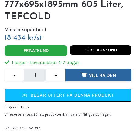
777x695x1895mm 605 Liter,
TEFCOLD
Minsta köpantal:
1
18 434 kr/st
FÖRETAGSKUND
PRIVATKUND
I lager - Leveranstid: 4-7 dagar
-
+
VILL HA DEN
✉️
BEGÄR OFFERT PÅ DENNA PRODUKT
Lagersaldo:
5
Vi reserverar oss för att produkten kan vara tillfälligt slut i lager.
ART.NR:
BSTF-32945