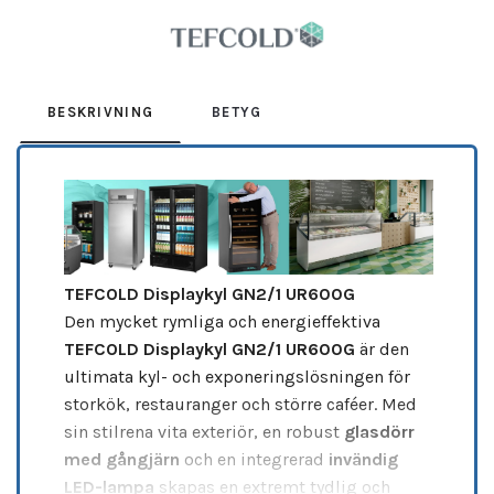
Leverantör:
TEFCOLD
BESKRIVNING
BETYG
TEFCOLD Displaykyl GN2/1 UR600G
Den mycket rymliga och energieffektiva
TEFCOLD Displaykyl GN2/1 UR600G
är den
ultimata kyl- och exponeringslösningen för
storkök, restauranger och större caféer. Med
sin stilrena vita exteriör, en robust
glasdörr
med gångjärn
och en integrerad
invändig
LED-lampa
skapas en extremt tydlig och