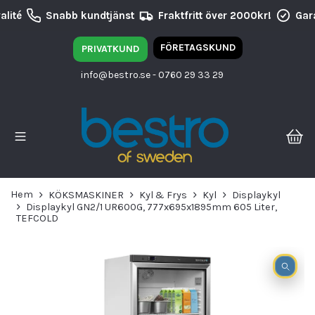
lité
Snabb kundtjänst
Fraktfritt över 2000kr!
Gara
FÖRETAGSKUND
PRIVATKUND
info@bestro.se
- 0760 29 33 29
Hem
KÖKSMASKINER
Kyl & Frys
Kyl
Displaykyl
Displaykyl GN2/1 UR600G, 777x695x1895mm 605 Liter,
TEFCOLD