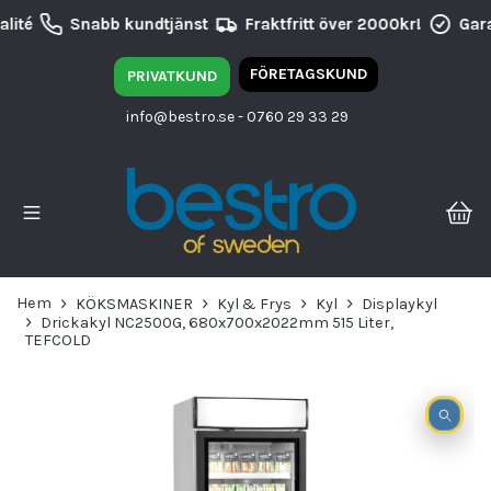
lité
Snabb kundtjänst
Fraktfritt över 2000kr!
Gara
FÖRETAGSKUND
PRIVATKUND
info@bestro.se
- 0760 29 33 29
Hem
KÖKSMASKINER
Kyl & Frys
Kyl
Displaykyl
Drickakyl NC2500G, 680x700x2022mm 515 Liter,
TEFCOLD