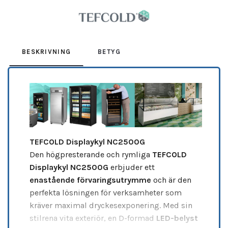
Leverantör:
TEFCOLD
BESKRIVNING
BETYG
TEFCOLD Displaykyl NC2500G
Den högpresterande och rymliga
TEFCOLD
Displaykyl NC2500G
erbjuder ett
enastående förvaringsutrymme
och är den
perfekta lösningen för verksamheter som
kräver maximal dryckesexponering. Med sin
stilrena vita exteriör, en D-formad
LED-belyst