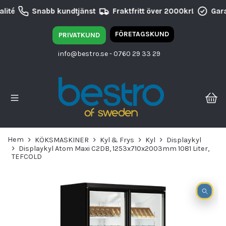
lité
Snabb kundtjänst
Fraktfritt över 2000kr!
Gara
FÖRETAGSKUND
PRIVATKUND
info@bestro.se
- 0760 29 33 29
Hem
KÖKSMASKINER
Kyl & Frys
Kyl
Displaykyl
Displaykyl Atom Maxi C2DB, 1253x710x2003mm 1081 Liter,
TEFCOLD