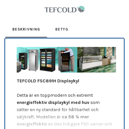
Leverantör:
TEFCOLD
BESKRIVNING
BETYG
TEFCOLD FSC891H Displaykyl
Detta är en toppmodern och extremt
energieffektiv displaykyl med huv
som
sätter en ny standard för hållbarhet och
säljkraft. Modellen är
ca 58 % mer
energieffektiv
än den tidigare FSC-serien och