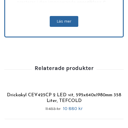
presterar i den imponerande
energiklass C
,
vilket drastiskt sänker rörelsekostnaderna för
din verksamhet. Utrustad med en
Läs mer
framträdande, D-formad
LED-belyst huv
för
optimal profilering samt två
självstängande
glasdörrar med aluminiumram
och
gångjärn, garanteras en knivskarp
produktpresentation och minimalt
energiläckage. Den kraftfulla
ventilerade
kylningen
ser till att hålla en perfekt
balanserad innertemperatur i hela skåpet för
alla typer av drycker och livsmedel.
Specifikationer
Drickakyl CEV425CP 2 LED vit, 595x640x1980mm 358
Liter, TEFCOLD
•
Varumärke:
TEFCOLD
10 880 kr
11 453 kr
•
Modell:
FSC891H (Art.nr: 48872, Ersättning
för 15969 FSC890H)
•
Externa mått (BxDxH):
890 x 740 x 1990