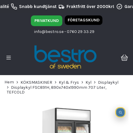
lité
Snabb kundtjänst
Fraktfritt över 2000kr!
Gara
FÖRETAGSKUND
PRIVATKUND
info@bestro.se
- 0760 29 33 29
Hem
KÖKSMASKINER
Kyl & Frys
Kyl
Displaykyl
Displaykyl FSC891H, 890x740x1990mm 707 Liter,
TEFCOLD