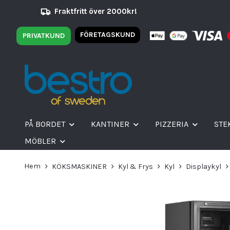
Fraktfritt över 2000kr!
FÖRETAGSKUND
PRIVATKUND
PÅ BORDET
KANTINER
PIZZERIA
STE
MÖBLER
Hem
KÖKSMASKINER
Kyl & Frys
Kyl
Displaykyl