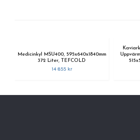
Kaviar
Medicinkyl MSU400, 595x640x1840mm
Uppvärm
372 Liter, TEFCOLD
515
14 855 kr