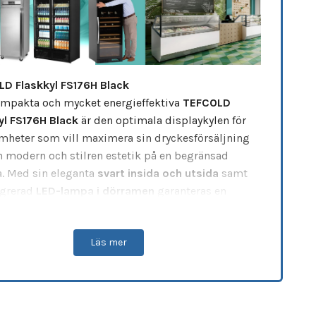
D Flaskkyl FS176H Black
mpakta och mycket energieffektiva
TEFCOLD
yl FS176H Black
är den optimala displaykylen för
mheter som vill maximera sin dryckesförsäljning
 modern och stilren estetik på en begränsad
a. Med sin eleganta
svart insida och utsida
samt
egrerad
LED-lampa i dörramen
garanteras en
ende produktpresentation som omedelbart
 kundens uppmärksamhet. Denna
Läs mer
sterande modell är en direkt teknisk
adering och
ersättning för 43892 FS175H
, specialkonstruerad för kontinuerlig
siell drift. För optimal säkerhet och kontroll i
liga miljöer levereras skåpet dessutom med en