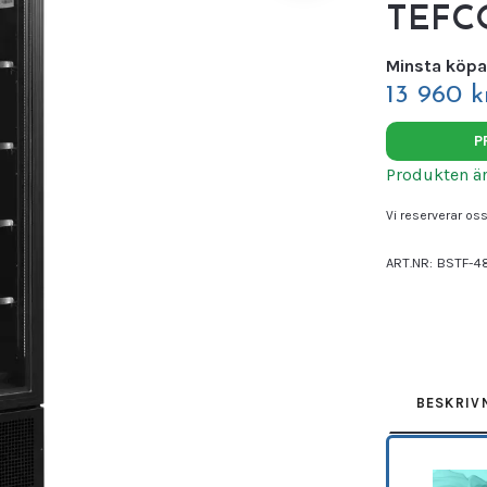
TEFC
Minsta köpa
13 960 k
P
Produkten är t
Vi reserverar oss 
ART.NR:
BSTF-4
Leverantör:
TEF
BESKRIV