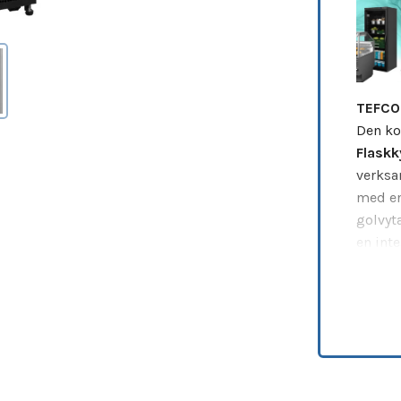
TEFCOL
Den ko
Flaskk
verksa
med en
golvyt
en int
enastå
fångar
högpre
uppgr
BLACK
kommer
offent