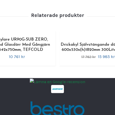
robus
fabrik
Specif
•
Varu
•
Arti
kylare UR90G-SUB ZERO,
•
Exter
d Glasdörr Med Gångjärn
Drickakyl Självstängande dö
x542x750mm, TEFCOLD
600x530x(h)1820mm 300Lit
•
Invän
10 761 kr
15 985 kr
17 762 kr
•
Kapac
200 st
•
Brutt
•
Tempe
•
Kylni
autom
•
Köld
•
Mater
en hyg
•
Dörra