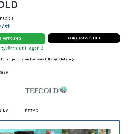
OLD
ntal:
1
r/st
FÖRETAGSKUND
RIVATKUND
yvärr slut i lager. :(
för att produkten kan vara tillfälligt slut i lager.
8899
COLD
NING
BETYG