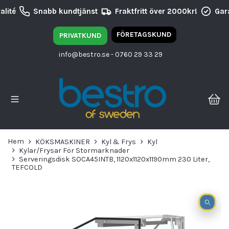
lité
Snabb kundtjänst
Fraktfritt över 2000kr!
Gara
FÖRETAGSKUND
PRIVATKUND
info@bestro.se
- 0760 29 33 29
Hem
KÖKSMASKINER
Kyl & Frys
Kyl
Kylar/Frysar För Stormarknader
Serveringsdisk SOCA45INTB, 1120x1120x1190mm 230 Liter,
TEFCOLD