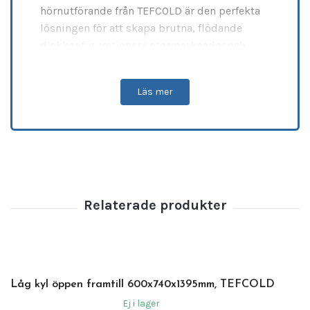
hörnutförande från TEFCOLD är den perfekta
lösningen för att skapa brutna, flödande
diskkonfigurationer i stormarknader och
delikatessbutiker. Med sin eleganta svarta
finish (RAL9005) utvändigt och en hygienisk,
Läs mer
robust invändig finish i
rostfritt stål
integreras modulen sömlöst i miljöer som
kräver lyxig minimalism. Enheten är
konstruerad för intensiv användning inom
professionell restaurangutrustning
,
utrustad med en kraftfull
ventilerad kylning
som garanterar en jämn
temperaturfördelning. Det uppvärmda
frontglaset motverkar kondens och
säkerställer en alltid perfekt, kristallklar vy
över dina premiumråvaror oavsett vinkel.
Låg kyl öppen framtill 600x740x1395mm, TEFCOLD
Ej i lager
Tekniska specifikationer: