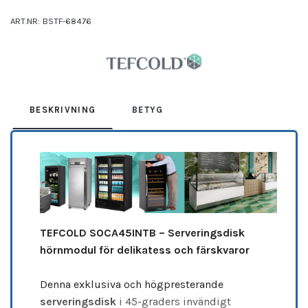
ART.NR:
BSTF-68476
Leverantör:
TEFCOLD
BESKRIVNING
BETYG
TEFCOLD SOCA45INTB – Serveringsdisk
hörnmodul för delikatess och färskvaror
Denna exklusiva och högpresterande
serveringsdisk
i 45-graders invändigt