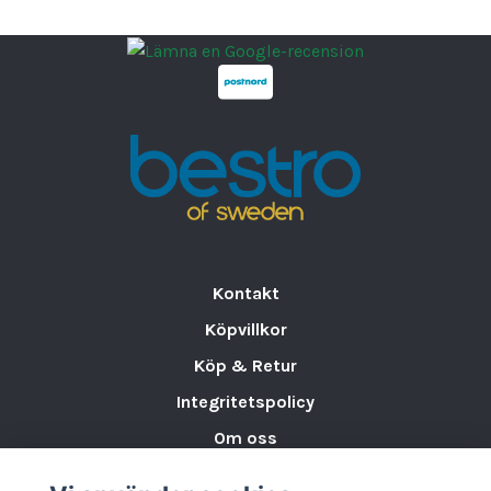
•
Varumärke:
TEFCOLD
•
Temperaturintervall:
-24 till -18 °C / -1 till
+8 °C
•
Externa mått (BxDxH):
2100 x 745 x 2430
mm
•
Invändiga mått (BxDxH):
1980 x 480 x 947
mm
•
Brutto- / nettovolym:
893 / 628 l
•
Sammanlagd visningsyta:
1.44 m²
•
Material utvändigt/invändigt:
Vit finish /
Vitmålat stål
Kontakt
•
Dörrar:
3 självstängande uppvärmda
Köpvillkor
glasdörrar (ej vändbara)
Köp & Retur
•
Hyllor:
9 justerbara vita näthyllor (595x423
mm), nedre hylla (595x375 mm)
Integritetspolicy
•
Maxlast på hyllorna:
196 kg/m²
Om oss
•
Belysning:
Integrerad LED-interiörlampa
Storleksguide för Porslin
•
Kylning/Avfrostning:
Ventilerad kylning