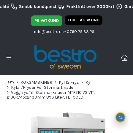
lité
Snabb kundtjänst
Fraktfritt över 2000kr!
Gara
FÖRETAGSKUND
PRIVATKUND
info@bestro.se
- 0760 29 33 29
Hem
KÖKSMASKINER
Kyl & Frys
Kyl
Kylar/Frysar För Stormarknader
Väggfrys Till Stormarknader MTF210 VS VIT,
2100x745x2430mm 893 Liter, TEFCOLD