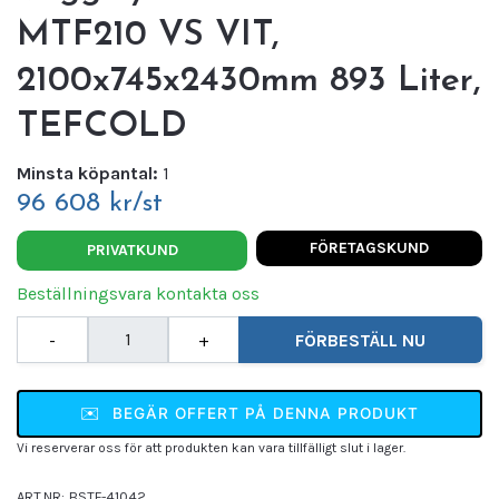
MTF210 VS VIT,
2100x745x2430mm 893 Liter,
TEFCOLD
Minsta köpantal:
1
96 608 kr/st
FÖRETAGSKUND
PRIVATKUND
Beställningsvara kontakta oss
-
+
FÖRBESTÄLL NU
✉️
BEGÄR OFFERT PÅ DENNA PRODUKT
Vi reserverar oss för att produkten kan vara tillfälligt slut i lager.
ART.NR:
BSTF-41042