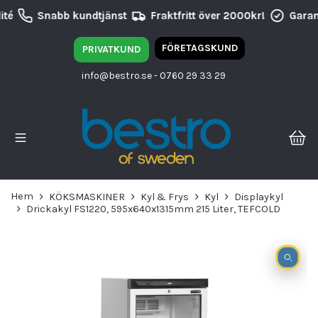
té
Snabb kundtjänst
Fraktfritt över 2000kr!
Garant
FÖRETAGSKUND
PRIVATKUND
info@bestro.se
- 0760 29 33 29
Hem
KÖKSMASKINER
Kyl & Frys
Kyl
Displaykyl
Drickakyl FS1220, 595x640x1315mm 215 Liter, TEFCOLD