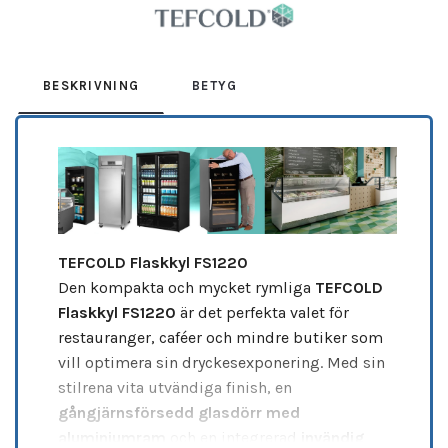
BESKRIVNING
BETYG
TEFCOLD Flaskkyl FS1220
Den kompakta och mycket rymliga
TEFCOLD
Flaskkyl FS1220
är det perfekta valet för
restauranger, caféer och mindre butiker som
vill optimera sin dryckesexponering. Med sin
stilrena vita utvändiga finish, en
gångjärnsförsedd glasdörr med
aluminiumram
och en integrerad
invändig