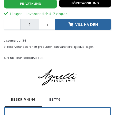
FÖRETAGSKUND
PRIVATKUND
I lager - Leveranstid: 4-7 dagar
-
+
VILL HA DEN
Lagersaldo:
34
Vi reserverar oss för att produkten kan vara tillfälligt slut i lager.
ART.NR:
BSP-COIX3153BE36
Leverantör:
AGNELLI
BESKRIVNING
BETYG