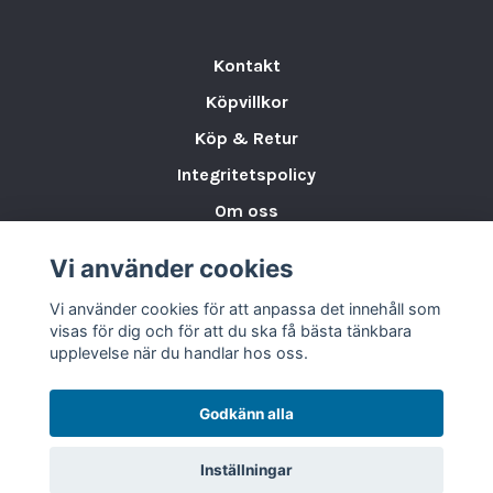
restauranger, storkök eller hemmakök med
höga krav.
Kontakt
Agnelli Pastainsats i Rostfritt Stål, H23 cm
är ett
Köpvillkor
praktiskt och hållbart verktyg för dig som vill göra
matlagningen enklare och mer effektiv, med en
Köp & Retur
design som garanterar prestanda och lång
Integritetspolicy
livslängd.
Om oss
Varumärke AGNELLI
Storleksguide för Porslin
Vi använder cookies
EAN 8007441586195
Varumärken & Partners
Vi använder cookies för att anpassa det innehåll som
BLOGG
Höjd 23 cm
visas för dig och för att du ska få bästa tänkbara
upplevelse när du handlar hos oss.
Material Rostfritt
Godkänn alla
Bruttovikt 1.01 kg
Nettovikt 1 kg
Inställningar