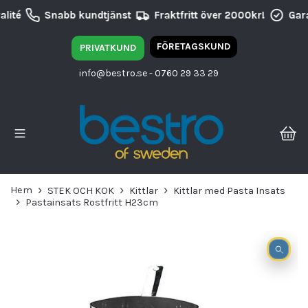
lité
Snabb kundtjänst
Fraktfritt över 2000kr!
Gara
FÖRETAGSKUND
PRIVATKUND
info@bestro.se
- 0760 29 33 29
Hem
STEK OCH KOK
Kittlar
Kittlar med Pasta Insats
Pastainsats Rostfritt H23cm