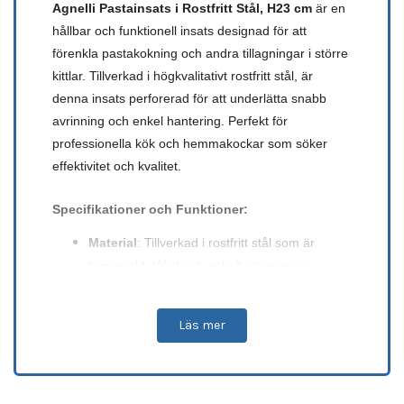
Agnelli Pastainsats i Rostfritt Stål, H23 cm
är en
hållbar och funktionell insats designad för att
förenkla pastakokning och andra tillagningar i större
kittlar. Tillverkad i högkvalitativt rostfritt stål, är
denna insats perforerad för att underlätta snabb
avrinning och enkel hantering. Perfekt för
professionella kök och hemmakockar som söker
effektivitet och kvalitet.
Specifikationer och Funktioner
:
Material
: Tillverkad i rostfritt stål som är
hygieniskt, tåligt och enkelt att rengöra.
Höjd
: 23 cm – idealisk för större kittlar och
pastakokare.
Läs mer
Design
: Perforerad för snabb avrinning och
effektiv tillagning av pasta och andra
ingredienser.
Handtag
: Robust och värmetåligt för säker