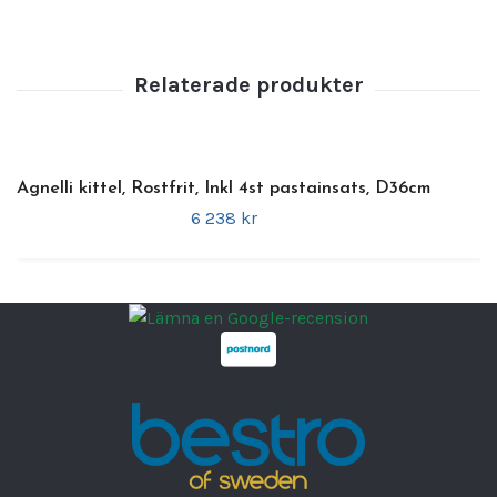
och bekväm hantering.
Kompatibilitet
: Anpassad för att passa kittlar
med rätt diameter, särskilt inom Agnelli-serien.
Fördelar
:
Effektiv matlagning
: Gör det enkelt att lyfta
Agnelli kittel, Rostfrit, Inkl 4st pastainsats, D36cm
och dränera pasta direkt från kitteln.
6 238 kr
Hygienisk och hållbar
: Rostfritt stål
garanterar lång livslängd och motståndskraft
mot fläckar och korrosion.
Mångsidig användning
: Passar utmärkt för
att koka pasta, grönsaker eller andra
ingredienser.
Ergonomisk design
: Handtagen gör
hanteringen säker och enkel, även vid höga
temperaturer.
Professionell kvalitet
: Idealisk för