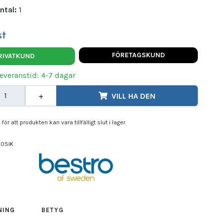
ntal:
1
st
FÖRETAGSKUND
RIVATKUND
Leveranstid: 4-7 dagar
+
VILL HA DEN
för att produkten kan vara tillfälligt slut i lager.
605IK
NING
BETYG