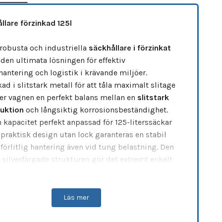
llare förzinkad 125l
robusta och industriella
säckhållare i förzinkat
 den ultimata lösningen för effektiv
hantering och logistik i krävande miljöer.
kad i slitstark metall för att tåla maximalt slitage
er vagnen en perfekt balans mellan en
slitstark
uktion
och långsiktig korrosionsbeständighet.
 kapacitet perfekt anpassad för 125-literssäckar
 praktisk design utan lock garanteras en stabil
lförlitlig hantering även vid tung belastning. Den
 silverfärgade strukturen gör det extremt enkelt
sonalen att snabbt kasta avfall och byta säckar,
 optimerar arbetsflödet under intensiva
pass.
Läs mer
ikationer: