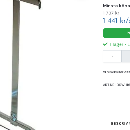
Minsta köpa
1 737 kr
1 441 kr/
P
I lager - 
-
Vi reserverar oss 
ART.NR:
BSW-11
BESKRIV