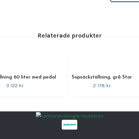
•
Typ:
S
•
Kapac
•
Öppn
•
Mater
optima
•
Färg:
•
Konst
industr
Profes
lning 60 liter med pedal
Sopsäckställning, grå Stor
I ett h
3 122 kr
2 178 kr
miljör
avfalls
profes
specif
för ve
och hy