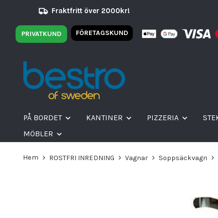
Fraktfritt över 2000kr!
FÖRETAGSKUND
PRIVATKUND
PÅ BORDET
KANTINER
PIZZERIA
STE
MÖBLER
Hem
ROSTFRI INREDNING
Vagnar
Soppsäckvagn