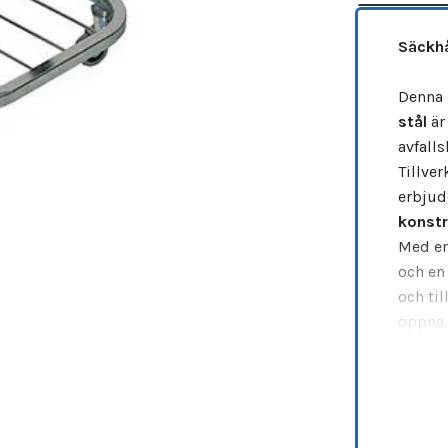
Säckhå
Denna 
stål
är
avfalls
Tillver
erbjud
konstr
Med en
och en
och til
öppna,
för per
vilket
arbets
Specif