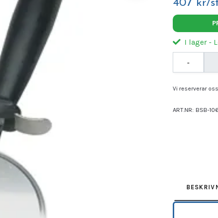
407 kr/s
P
I lager - 
-
Vi reserverar oss 
ART.NR:
BSB-10
Leverantör:
BAK
BESKRIV