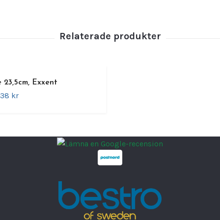
En mång
100 mm,
Utrusta
användn
rostfrit
S
e 23,5cm, Exxent
M
138 kr
S
Egensk
H
P
H
Ett utm
bagare!