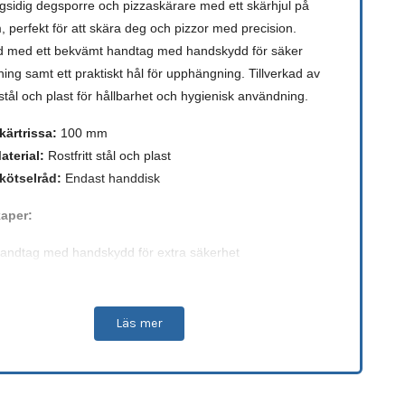
sidig degsporre och pizzaskärare med ett skärhjul på
 perfekt för att skära deg och pizzor med precision.
d med ett bekvämt handtag med handskydd för säker
ing samt ett praktiskt hål för upphängning. Tillverkad av
t stål och plast för hållbarhet och hygienisk användning.
kärtrissa:
100 mm
aterial:
Rostfritt stål och plast
kötselråd:
Endast handdisk
aper:
andtag med handskydd för extra säkerhet
raktisk design med upphängningshål
ållbar och enkel att använda
Läs mer
ärkt verktyg för både hemmakockar och professionella
vning: