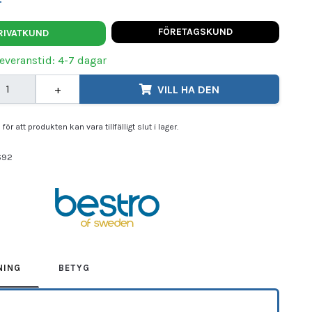
t
FÖRETAGSKUND
RIVATKUND
Leveranstid: 4-7 dagar
+
VILL HA DEN
för att produkten kan vara tillfälligt slut i lager.
692
ERS
NING
BETYG