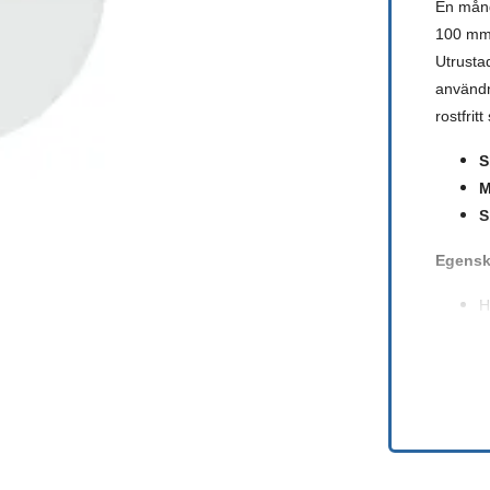
En mång
100 mm,
Utrusta
användn
rostfrit
S
M
S
Egensk
H
P
H
Ett utm
bagare!
Beskri