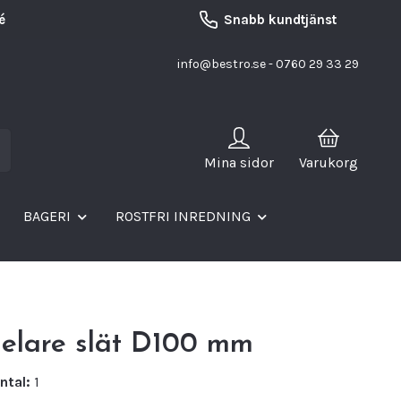
é
Snabb kundtjänst
info@bestro.se
- 0760 29 33 29
Mina sidor
Varukorg
BAGERI
ROSTFRI INREDNING
delare slät D100 mm
ntal:
1