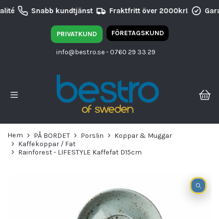
lité
Snabb kundtjänst
Fraktfritt över 2000kr!
Gara
FÖRETAGSKUND
PRIVATKUND
info@bestro.se
- 0760 29 33 29
Hem
PÅ BORDET
Porslin
Koppar & Muggar
Kaffekoppar / Fat
Rainforest - LIFESTYLE Kaffefat D15cm