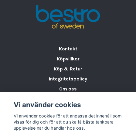
dämpade jordfärger som förstärker din
dukning.
Hållbar och funktionell:
Tål både
mikrovågsugn och diskmaskin samt är
resistent mot termiska chocker.
Slitstark och långvarig:
Högkvalitativt
Kontakt
porslin med glasyrdekoration för lång
hållbarhet.
Köpvillkor
Mångsidig användning:
Passar för både
Köp & Retur
vardagliga måltider och mer festliga
Integritetspolicy
tillfällen.
Om oss
Obs! Då porslinet handmålas
förekommer det nyansskillnader i
Storleksguide för Porslin
Vi använder cookies
färgen/mönstret jämfört med
Varumärken & Partners
bilderna.
Vi använder cookies för att anpassa det innehåll som
BLOGG
visas för dig och för att du ska få bästa tänkbara
Perfekt för alla tillfällen
upplevelse när du handlar hos oss.
Med
Rainforest Serien från Lifestyle
får du