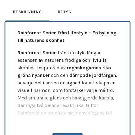
BESKRIVNING
BETYG
Rainforest Serien från Lifestyle – En hyllning
till naturens skönhet
Rainforest Serien
från Lifestyle fångar
essensen av naturens frodiga och livfulla
skönhet. Inspirerad av
regnskogarnas rika
gröna nyanser
och den
dämpade jordfärgen
,
är varje del i serien designad för att skapa en
visuell harmoni som förstärker varje måltid.
Med sin unika glans och handgjorda känsla,
där inga två delar är exakt lika, tillför
Rainforest en touch av naturens elegans till
varje dukning.
Med
Rainforest Serien
får du inte bara vackra