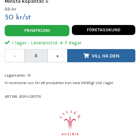
Minsta köpantal:
6
55 kr
50 kr/st
FÖRETAGSKUND
PRIVATKUND
I lager - Leveranstid: 4-7 dagar
-
+
VILL HA DEN
Lagersaldo:
13
Vi reserverar oss för att produkten kan vara tillfälligt slut i lager.
ART.NR:
BSP-LSR1715
Leverantör:
LILIEN