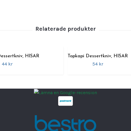
Funkti
K
S
P
a
T
Dessertkniv, HISAR
Topkapi Dessertkniv, HISAR
Admira
44 kr
54 kr
som k
profes