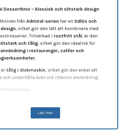
l Dessertkniv – klassisk och slitstark design
tkniven från
Admiral-serien
har en
tidlös och
n design
, vilket gör den lätt att kombinera med
orslinsserier. Tillverkad i
rostfritt stål
, är den
litstark och tålig
, vilket gör den idealisk för
 användning i restauranger, caféer och
ingverksamheter
.
 är
tålig i diskmaskin
, vilket gör den enkel att
a och underhålla även vid intensiv användning.
tinformation
torlek:
195 mm
aterial:
Rostfritt stål
Läs mer
ettovikt:
0,8 kg |
Bruttovikt:
0,84 kg
insta köpantal:
1 dussin