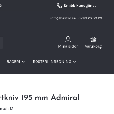
é
Snabb kundtjänst
info@bestro.se
- 0760 29 33 29
Mina sidor
Varukorg
BAGERI
ROSTFRI INREDNING
rtkniv 195 mm Admiral
ntal:
12