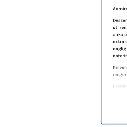
Admira
Desser
stilre
olika p
extra s
daglig
cater
Kniven
rengör
Produk
S
M
N
M