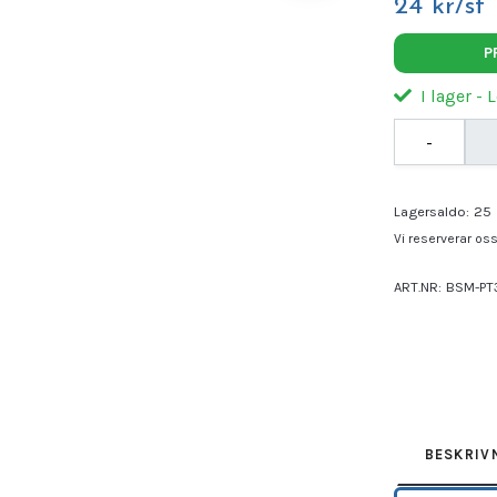
24 kr/st
P
I lager - 
-
Lagersaldo:
25
Vi reserverar oss 
ART.NR:
BSM-PT
Leverantör:
BB
BESKRIV