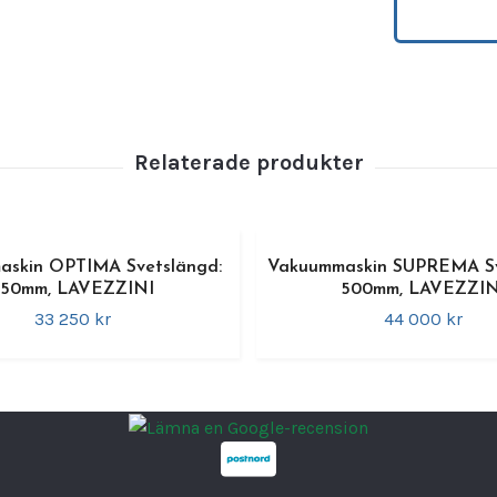
förseg
maskin
Den an
knappa
vakuu
produk
l/min
s
Integr
askin OPTIMA Svetslängd:
Vakuummaskin SUPREMA Sv
vakuum
350mm, LAVEZZINI
500mm, LAVEZZIN
Lämpli
33 250 kr
44 000 kr
Två fö
Vibrat
Slitst
Manuel
Använd
Ej avse