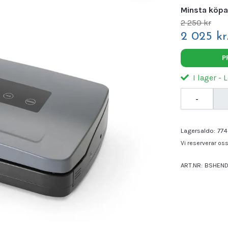
Minsta köpa
2 250 kr
2 025 kr
P
I lager - 
-
Lagersaldo:
774
Vi reserverar oss 
ART.NR:
BSHEND
Leverantör:
HEN