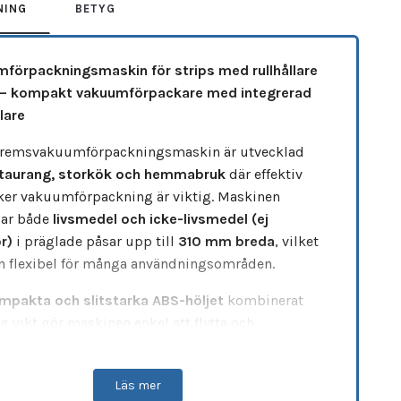
NING
BETYG
förpackningsmaskin för strips med rullhållare
 – kompakt vakuumförpackare med integrerad
lare
remsvakuumförpackningsmaskin är utvecklad
taurang, storkök och hemmabruk
där effektiv
ker vakuumförpackning är viktig. Maskinen
lar både
livsmedel och icke-livsmedel (ej
r)
i präglade påsar upp till
310 mm breda
, vilket
n flexibel för många användningsområden.
mpakta och slitstarka ABS-höljet
kombinerat
g vikt gör maskinen enkel att flytta och
ortera. Den är utrustad med
integrerad
lare
, vilket gör det smidigt att arbeta med
Läs mer
rullar och påsar. Den manuella