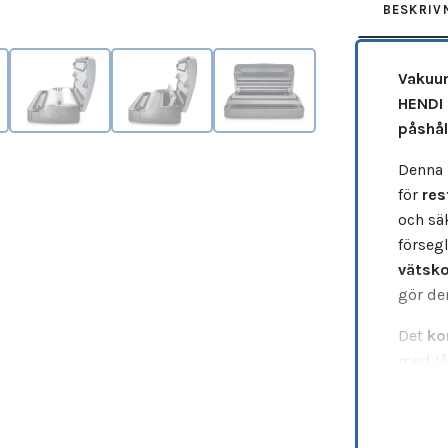
BESKRIV
Vakuum
HENDI
påshål
Denna 
för
res
och sä
förseg
vätsko
gör de
Det
ko
med lå
transp
rullhål
vakuum