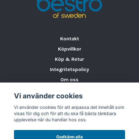
Anslutning:
400 V, 50 Hz
Garanti:
12 månaders garanti på reservdelar
.
Tillverkare:
Kontakt
Saro Gastro-Products GmbH
Köpvillkor
Sandbahn 6 • 46446 Emmerich am Rhein •
Tyskland
Köp & Retur
✉️
info@saro.de
• 🌐
www.saro.de
Integritetspolicy
Om oss
Storleksguide för Porslin
Vi använder cookies
Varumärken & Partners
Vi använder cookies för att anpassa det innehåll som
BLOGG
visas för dig och för att du ska få bästa tänkbara
upplevelse när du handlar hos oss.
Godkänn alla