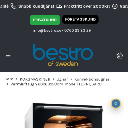
lité
Snabb kundtjänst
Fraktfritt över 2000kr!
Gara
FÖRETAGSKUND
PRIVATKUND
info@bestro.se
- 0760 29 33 29
Hem
KÖKSMASKINER
Ugnar
Konvektionsugnar
Varmluftsugn 60x60x58cm-modell TERNI, SARO