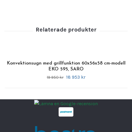
levererar jämna resultat oavsett användning.
Egenskaper:
•
Material:
slitstarkt rostfritt stål
•
Dörr:
dubbelglasad för bättre isolering
•
Fläktar:
dubbla fläktar för jämn
värmefördelning
•
Timer:
upp till 120 minuter
•
Ugnsplåtar:
4 släta plåtar, 435 x 315 mm
Konvektionsugn med grillfunktion 60x56x58 cm-modell
(INGÅR)
EKO 595, SARO
•
Insättningshöjd:
75 mm mellan nivåerna
18 953 kr
19 950 kr
Teknisk information:
Storlek:
59,5 cm (bredd), 60 cm (djup), 58
cm (höjd)
Vikt:
40 kg
Temperaturområde:
+60 till +300 °C
Effekt:
7 kW