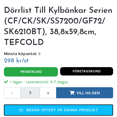
Dörrlist Till Kylbänkar Serien
(CF/CK/SK/SS7200/GF72/
SK6210BT), 38,8x59,8cm,
TEFCOLD
Minsta köpantal:
3
298 kr/st
FÖRETAGSKUND
PRIVATKUND
I lager - Leveranstid: 4-7 dagar
-
+
VILL HA DEN
✉️
BEGÄR OFFERT PÅ DENNA PRODUKT