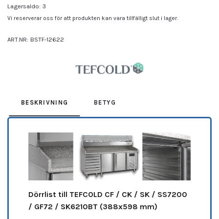
Lagersaldo:
3
Vi reserverar oss för att produkten kan vara tillfälligt slut i lager.
ART.NR:
BSTF-12622
Leverantör:
TEFCOLD
BESKRIVNING
BETYG
Dörrlist till TEFCOLD CF / CK / SK / SS7200
/ GF72 / SK6210BT (388x598 mm)