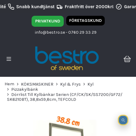
té
Snabb kundtjänst
Fraktfritt över 2000kr!
Garant
FÖRETAGSKUND
PRIVATKUND
info@bestro.se
- 0760 29 33 29
Hem
KÖKSMASKINER
Kyl & Frys
Kyl
Pizzakylbänk
Dörrlist Till Kylbänkar Serien (CF/CK/SK/SS7200/GF72/
SK6210BT), 38,8x59,8cm, TEFCOLD