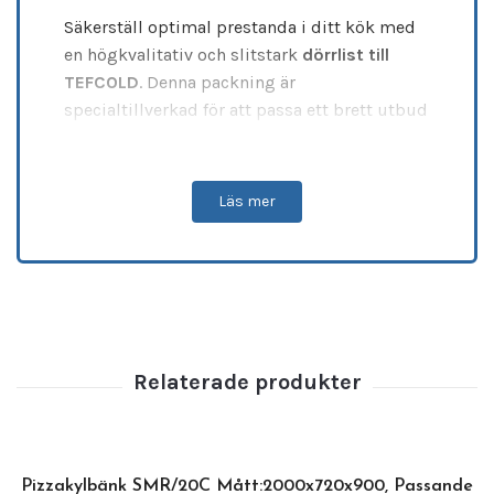
Säkerställ optimal prestanda i ditt kök med
en högkvalitativ och slitstark
dörrlist till
TEFCOLD
. Denna packning är
specialtillverkad för att passa ett brett utbud
av populära
kylbänkar
och frysbänkar,
inklusive modellserierna CF, CK, SK, SS7200,
GF72 samt SK6210BT. Gummilisten är en
Läs mer
kritisk komponent för att bibehålla en
kompromisslös tätning, vilket direkt
förhindrar dyrbara temperaturförluster och
minskar belastningen på kompressorn.
Denna
gummilist för kylbänk och frysbänk
mäter 388x598 mm och är tillverkad i ett
följsamt premiumgummi som bibehåller sin
elasticitet och tätningsförmåga under
konstant kyla. Genom att regelbundet byta ut
slitna tätningslister säkerställer du att din
Pizzakylbänk SMR/20C Mått:2000x720x900, Passande