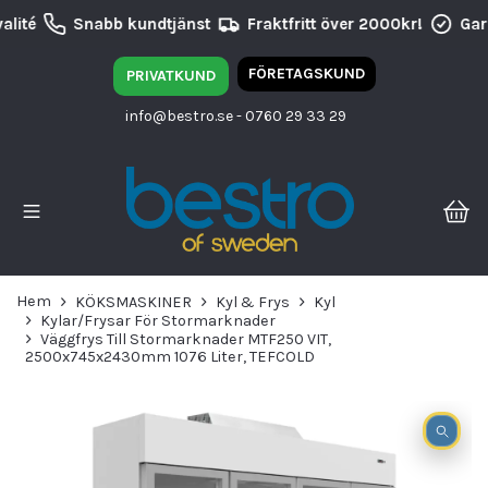
lité
Snabb kundtjänst
Fraktfritt över 2000kr!
Gara
FÖRETAGSKUND
PRIVATKUND
info@bestro.se
- 0760 29 33 29
Hem
KÖKSMASKINER
Kyl & Frys
Kyl
Kylar/Frysar För Stormarknader
Väggfrys Till Stormarknader MTF250 VIT,
2500x745x2430mm 1076 Liter, TEFCOLD