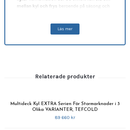
mellan kyl och frys
beroende på säsong och
sortiment. Den avancerade designen med
kylning som ventileras från sidan till mitten
garanterar en jämn och pålitlig
Läs mer
temperaturfördelning för alla dina kyl- och
frysvaror. Utrustad med fyra
uppvärmda
självstängande glasdörrar
minimeras
energiförlusterna samtidigt som kondens
elimineras för en perfekt
produktpresentation.
Specifikationer:
•
Art.nr:
35396
•
Varumärke:
TEFCOLD
Multideck Kyl EXTRA Serien För Stormarknader i 3
•
Temperaturintervall:
-24 till -18 °C / -1 till
Olika VARIANTER, TEFCOLD
+8 °C
89 660 kr
•
Externa mått (BxDxH):
2500 x 745 x 2430
mm