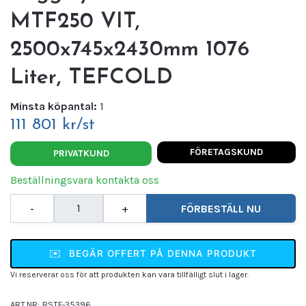
MTF250 VIT,
2500x745x2430mm 1076
Liter, TEFCOLD
Minsta köpantal:
1
111 801 kr/st
FÖRETAGSKUND
PRIVATKUND
Beställningsvara kontakta oss
-
+
FÖRBESTÄLL NU
✉️
BEGÄR OFFERT PÅ DENNA PRODUKT
Vi reserverar oss för att produkten kan vara tillfälligt slut i lager.
ART.NR:
BSTF-35396