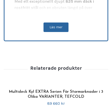
Med ett exceptionellt djupt
825 mm däck i
rostfritt stål
och en obruten längd på över
3,7 meter erbjuder disken enastående
exponeringsmöjligheter, samtidigt som det
uppvärmda frontglaset
effektivt motverkar
Läs mer
kondens och garanterar en
utmärkt
produktsynlighet
. Som en uppgraderad
ersättare för tidigare SOCB37582A är
modellen utrustad med robusta
stötupptagare
och en kraftfull, ergonomisk
bakre hylla i rostfritt stål
byggd för den
mest intensiva kommersiella driften.
Specifikationer:
•
Modell:
Serveringsdisk SOCB37582B
Multideck Kyl EXTRA Serien För Stormarknader i 3
(Ersätter 54160 SOCB37582A)
Olika VARIANTER, TEFCOLD
•
Varumärke:
TEFCOLD (Art.nr: 55479)
89 660 kr
•
Design & Finish:
Svart RAL9005 utvändig