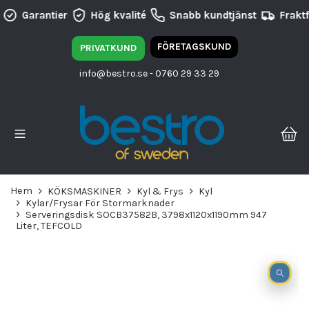
Garantier
Hög kvalité
Snabb kundtjänst
Fraktf
FÖRETAGSKUND
PRIVATKUND
info@bestro.se
- 0760 29 33 29
Hem
KÖKSMASKINER
Kyl & Frys
Kyl
Kylar/Frysar För Stormarknader
Serveringsdisk SOCB37582B, 3798x1120x1190mm 947
Liter, TEFCOLD