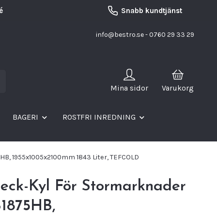
é
Snabb kundtjänst
info@bestro.se
- 0760 29 33 29
Mina sidor
Varukorg
BAGERI
ROSTFRI INREDNING
HB, 1955x1005x2100mm 1843 Liter, TEFCOLD
eck-Kyl För Stormarknader
1875HB,