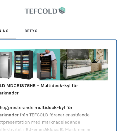
COLD
NING
BETYG
D MDCB1875HB – Multideck-kyl för
arknader
 högpresterande
multideck-kyl för
arknader
från TEFCOLD förenar enastående
tpresentation med marknadsledande
ffektivitet i
EU-energiklass B
. Maskinen är