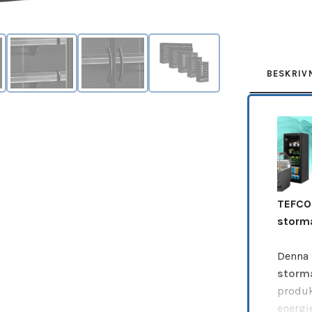
Leverantör:
TEF
BESKRIV
TEFCOL
storm
Denna
storm
produk
energie