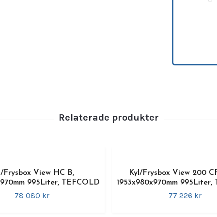
specif
restau
där dr
affärs
energ
hastig
samtid
framti
materi
erbjud
Teknis
•
Model
•
Tempe
l/Frysbox View HC B,
Kyl/Frysbox View 200 C
3M1 fö
x970mm 995Liter, TEFCOLD
1953x980x970mm 995Liter
•
Dime
78 080 kr
77 226 kr
Invänd
•
Kapac