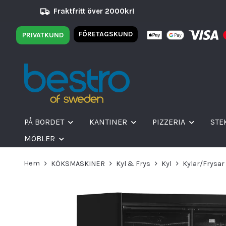
Fraktfritt över 2000kr!
FÖRETAGSKUND
PRIVATKUND
PÅ BORDET
KANTINER
PIZZERIA
STE
MÖBLER
Hem
KÖKSMASKINER
Kyl & Frys
Kyl
Kylar/Frysa