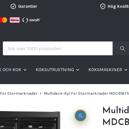
Garantier
Hög kvalit
K OCH KOK
KÖKSUTRUSTNING
KÖKSMASKINER
r För Stormarknader
Multideck-Kyl För Stormarknader MDCB1875
Multid
MDCB