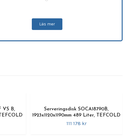
ikt framtagen för intensiv
professionell
rangutrustning
och krävande livsmedelsmiljöer
iftsäkerhet och temperaturstabilitet är
Läs mer
kritiska parametrar. Tack vare en modern,
ibesparande kompressor med reglerbar
het
minimeras driftskostnaderna drastiskt
igt som den miljövänliga konstruktionen
dssäkrar din verksamhet. De gedigna
alvalen och den kompromisslösa finishen
er optimalt operativt värde för krävande miljöer.
ka specifikationer:
l:
TEFCOLD MDCB1875HB (Art.nr: 71838)
raturintervall:
-1 till +5 °C (Temperaturklass
F VS B,
Serveringsdisk SOCA18790B,
r optimal livsmedelshållbarhet)
, TEFCOLD
1923x1120x1190mm 489 Liter, TEFCOLD
nsioner:
Utvändigt 1955 x 1005 x 2100 mm |
111 178 kr
igt 1875 x 650 x 1512 mm
itet:
Bruttovolym 1843 l / Nettovolym 1643 l