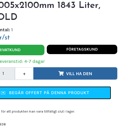
1005x2100mm 1843 Liter,
OLD
ntal:
1
r/st
FÖRETAGSKUND
RIVATKUND
Leveranstid: 4-7 dagar
+
VILL HA DEN
✉️
BEGÄR OFFERT PÅ DENNA PRODUKT
för att produkten kan vara tillfälligt slut i lager.
838