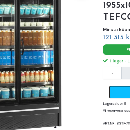
1955x
TEFC
Minsta köpa
121 315 k
P
I lager - 
-
Lagersaldo:
5
Vi reserverar oss 
ART.NR:
BSTF-71