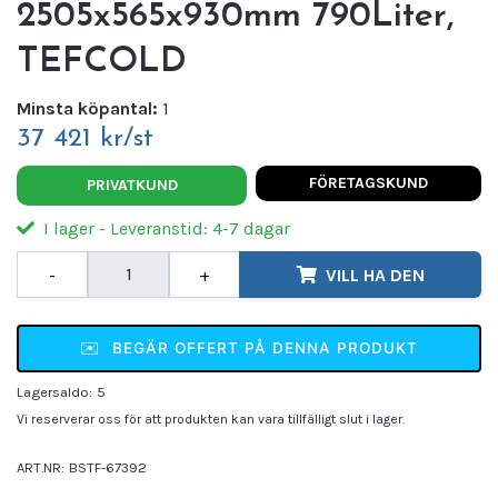
2505x565x930mm 790Liter,
TEFCOLD
Minsta köpantal:
1
37 421 kr/st
FÖRETAGSKUND
PRIVATKUND
I lager - Leveranstid: 4-7 dagar
-
+
VILL HA DEN
✉️
BEGÄR OFFERT PÅ DENNA PRODUKT
Lagersaldo:
5
Vi reserverar oss för att produkten kan vara tillfälligt slut i lager.
ART.NR:
BSTF-67392