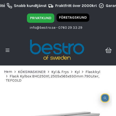
té
Snabb kundtjänst
Fraktfritt över 2000kr!
Garant
FÖRETAGSKUND
PRIVATKUND
info@bestro.se
- 0760 29 33 29
Hem
KÖKSMASKINER
Kyl & Frys
Kyl
Flaskkyl
Flask Kylbox BHC250X1, 2505x565x930mm 790Liter,
TEFCOLD