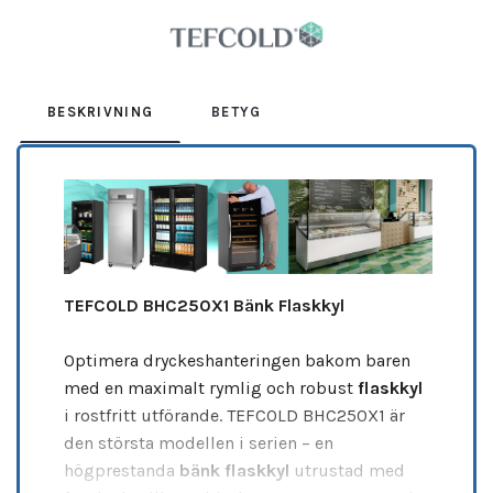
Leverantör:
TEFCOLD
BESKRIVNING
BETYG
TEFCOLD BHC250X1 Bänk Flaskkyl
Optimera dryckeshanteringen bakom baren
med en maximalt rymlig och robust
flaskkyl
i rostfritt utförande. TEFCOLD BHC250X1 är
den största modellen i serien – en
högprestanda
bänk flaskkyl
utrustad med