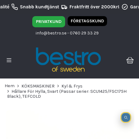
lité
Snabb kundtjänst
Fraktfritt över 2000kr!
Gara
FÖRETAGSKUND
PRIVATKUND
info@bestro.se
- 0760 29 33 29
Hem
KÖKSMASKINER
Kyl & Frys
Hållare För Hylla, Svart (Passar serier: SCU1425/FSC175H
Black), TEFCOLD