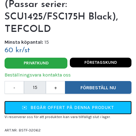
(Passar serier:
SCU1425/FSC175H Black),
TEFCOLD
Minsta köpantal:
15
60 kr/st
FÖRETAGSKUND
PRIVATKUND
Beställningsvara kontakta oss
-
+
FÖRBESTÄLL NU
✉️
BEGÄR OFFERT PÅ DENNA PRODUKT
Vi reserverar oss för att produkten kan vara tillfälligt slut i lager.
ART.NR:
BSTF-32062