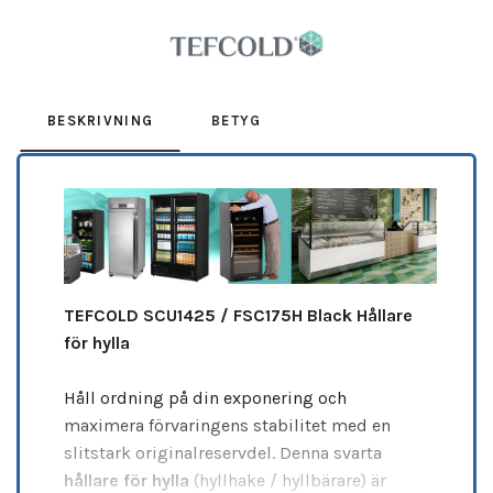
Leverantör:
TEFCOLD
BESKRIVNING
BETYG
TEFCOLD SCU1425 / FSC175H Black Hållare
för hylla
Håll ordning på din exponering och
maximera förvaringens stabilitet med en
slitstark originalreservdel. Denna svarta
hållare för hylla
(hyllhake / hyllbärare) är