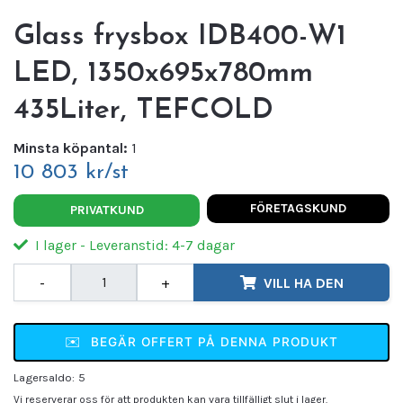
Glass frysbox IDB400-W1
LED, 1350x695x780mm
435Liter, TEFCOLD
Minsta köpantal:
1
10 803 kr/st
FÖRETAGSKUND
PRIVATKUND
I lager - Leveranstid: 4-7 dagar
-
+
VILL HA DEN
✉️
BEGÄR OFFERT PÅ DENNA PRODUKT
Lagersaldo:
5
Vi reserverar oss för att produkten kan vara tillfälligt slut i lager.