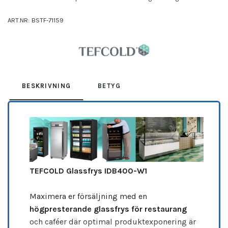
ART.NR:
BSTF-71159
Leverantör:
TEFCOLD
BESKRIVNING
BETYG
TEFCOLD Glassfrys IDB400-W1
Maximera er försäljning med en
högpresterande glassfrys för restaurang
och caféer där optimal produktexponering är