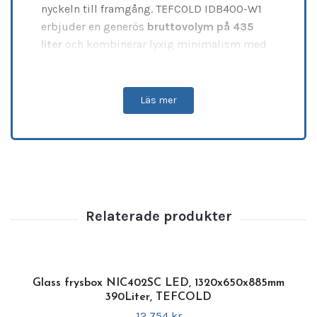
nyckeln till framgång. TEFCOLD IDB400-W1
erbjuder en generös
bruttovolym på 435
liter
och kombinerar lyxig minimalism med
extrem driftsäkerhet. Utrustad med välvda
skjutlock i tempererat glas, integrerat lås
samt en energieffektiv
invändig LED-lampa
Läs mer
skapas en oslagbar
märkesvisning av frysta
produkter
som attraherar kunder i alla
kommersiella miljöer. Den stilrena finishen i
vit RAL9016 garanterar en hygienisk, hållbar
och representativ yta under många års
intensiv drift.
Tekniska specifikationer
•
Varumärke:
TEFCOLD
•
Artikelnummer:
71159
Glass frysbox NIC402SC LED, 1320x650x885mm
•
Externa mått (BxDxH):
1350 x 695 x 780
390Liter, TEFCOLD
mm
12 754 kr