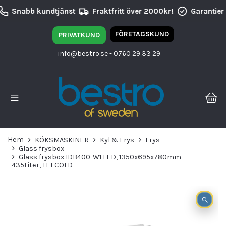
Snabb kundtjänst
Fraktfritt över 2000kr!
Garantier
FÖRETAGSKUND
PRIVATKUND
info@bestro.se
- 0760 29 33 29
Hem
KÖKSMASKINER
Kyl & Frys
Frys
Glass frysbox
Glass frysbox IDB400-W1 LED, 1350x695x780mm
435Liter, TEFCOLD