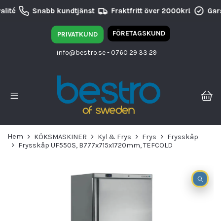
lité
Snabb kundtjänst
Fraktfritt över 2000kr!
Gara
FÖRETAGSKUND
PRIVATKUND
info@bestro.se
- 0760 29 33 29
Hem
KÖKSMASKINER
Kyl & Frys
Frys
Frysskåp
Frysskåp UF550S, B777x715x1720mm, TEFCOLD