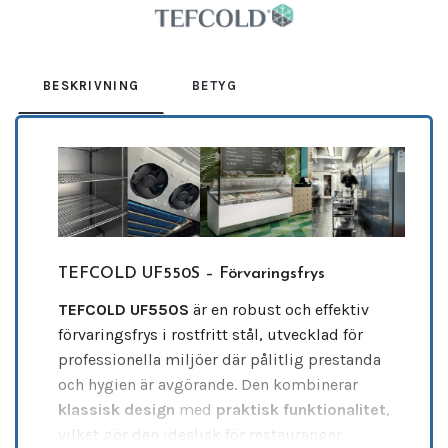
BESKRIVNING
BETYG
TEFCOLD UF550S – Förvaringsfrys
TEFCOLD UF550S
är en robust och effektiv
förvaringsfrys i rostfritt stål, utvecklad för
professionella miljöer där pålitlig prestanda
och hygien är avgörande. Den kombinerar
klassisk design
med
praktisk funktionalitet
,
vilket gör den idealisk för restauranger,