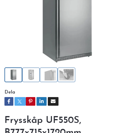
Dela
Frysskåp UF550S,
B777x715x1720mm,