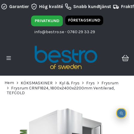
Garantier
Hög kvalité
Snabb kundtjänst
Fraktfr
FÖRETAGSKUND
PRIVATKUND
info@bestro.se
- 0760 29 33 29
Hem
KÖKSMASKINER
Kyl & Frys
Frys
Frysrum
Frysrum CRNF1824, 1800x2400x2200mm Ventilerad,
TEFCOLD