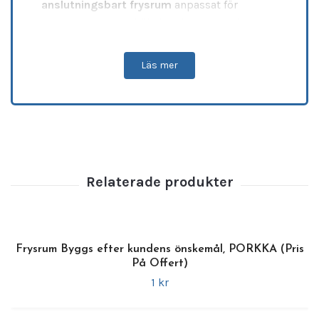
anslutningsbart frysrum
anpassat för
restauranger, storkök, butiker och andra
verksamheter med behov av
säker
frysförvaring
, hög belastningstålighet och
Läs mer
enkel installation
. Frysrummet levereras
redo efter ihopsättning
, vilket möjliggör
snabb driftsättning även i krävande miljöer.
Med
120 mm panelisolering
,
ventilerad
kylning
och
automatisk avfrostning med
het gas
säkerställs en
stabil temperatur
mellan -20 och -10 °C
, även vid hög
omgivningstemperatur (klimatklass 5). Den
halksäkra botten i rostfritt stål SS304
klarar
tung belastning upp till 2000 kg/m²
,
Frysrum Byggs efter kundens önskemål, PORKKA (Pris
På Offert)
och
remsgardin medföljer
för att minska
1 kr
kylförluster vid frekvent användning.
CRNF1824 erbjuder flera
anpassningsbara