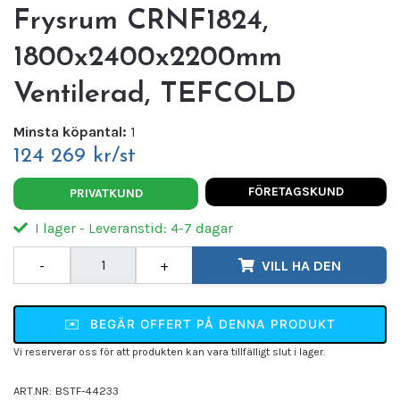
Frysrum CRNF1824,
1800x2400x2200mm
Ventilerad, TEFCOLD
Minsta köpantal:
1
124 269 kr/st
FÖRETAGSKUND
PRIVATKUND
I lager - Leveranstid: 4-7 dagar
-
+
VILL HA DEN
✉️
BEGÄR OFFERT PÅ DENNA PRODUKT
Vi reserverar oss för att produkten kan vara tillfälligt slut i lager.
ART.NR:
BSTF-44233