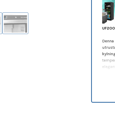
UF200V
Denna 
utrust
kylnin
temper
elegan
imma o
tillsa
Med i
manuel
elektr
temper
hyllor
s