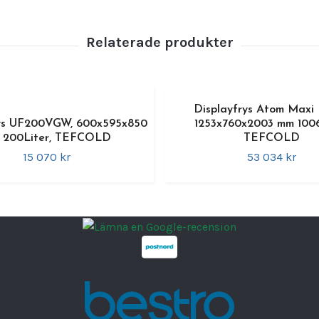
efter d
säker f
Teknis
•
Model
•
Varu
Displayfrys Atom Maxi
•
Dimen
rys UF200VGW, 600x595x850
1253x760x2003 mm 1006
•
Invän
 200Liter, TEFCOLD
TEFCOLD
•
Tempe
15 070 kr
53 034 kr
•
Kapac
•
Expon
•
Hylls
380 mm
•
Kylni
automa
•
Köld
•
Energ
EPREL: