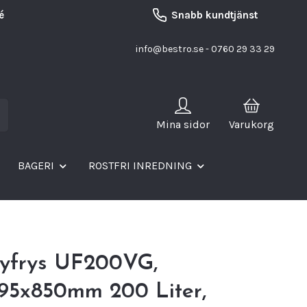
é
Snabb kundtjänst
info@bestro.se
- 0760 29 33 29
Mina sidor
Varukorg
BAGERI
ROSTFRI INREDNING
ayfrys UF200VG,
95x850mm 200 Liter,