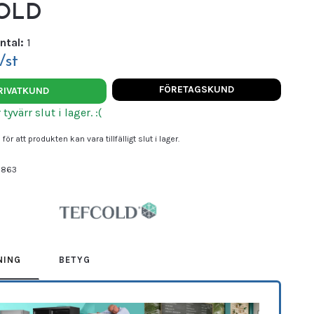
OLD
ntal:
1
/st
FÖRETAGSKUND
RIVATKUND
yvärr slut i lager. :(
för att produkten kan vara tillfälligt slut i lager.
3863
COLD
NING
BETYG