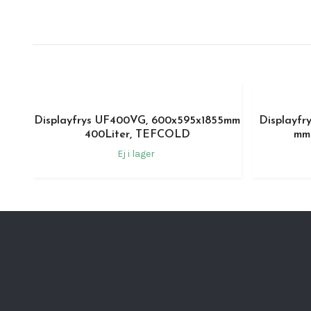
Displayfrys UF400VG, 600x595x1855mm
Displayf
400Liter, TEFCOLD
mm
Ej i lager