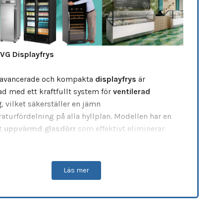
G Displayfrys
avancerade och kompakta
displayfrys
är
ad med ett kraftfullt system för
ventilerad
g
, vilket säkerställer en jämn
aturfördelning på alla hyllplan. Modellen har en
t
uppvärmd glasdörr
som effektivt eliminerar
ch kondens, vilket maximerar exponeringen
mmans med den klara, integrerade
LED-lampan
.
nbyggd
automatisk avfrostning
slipper du
Läs mer
lt underhåll och driftstopp, medan den smarta
oniska termostaten
garanterar exakt
aturkontroll. Frysskåpet levereras med
ställbara
om gör det enkelt att anpassa innerutrymmet