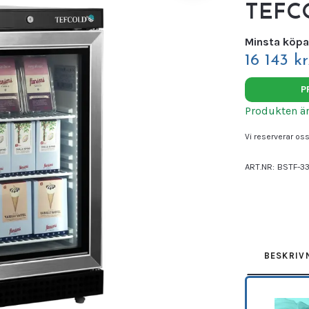
TEFC
Minsta köpa
16 143 kr
P
Produkten är t
Vi reserverar oss 
ART.NR:
BSTF-3
Leverantör:
TEF
BESKRIV