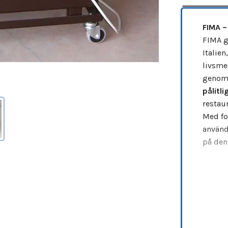
FIMA –
FIMA g
Italie
livsme
genom 
pålitl
restau
Med fo
använd
på den
Degbla
Fima S2
ingenj