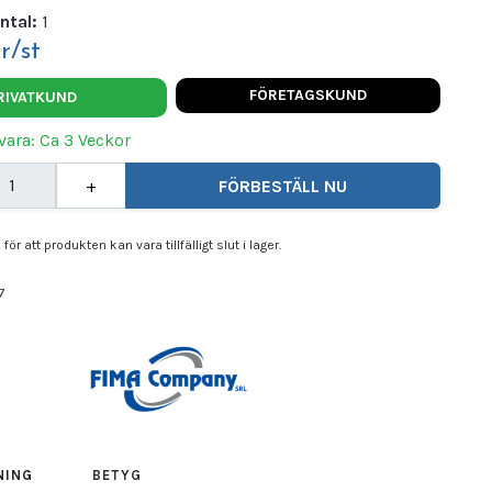
ntal:
1
r/st
FÖRETAGSKUND
RIVATKUND
vara: Ca 3 Veckor
+
FÖRBESTÄLL NU
för att produkten kan vara tillfälligt slut i lager.
7
A
NING
BETYG