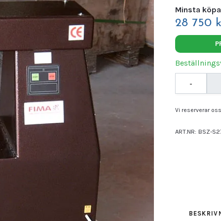
Minsta köpa
28 750 k
P
Beställnings
-
Vi reserverar oss 
ART.NR:
BSZ-S2
Leverantör:
FIM
BESKRIV