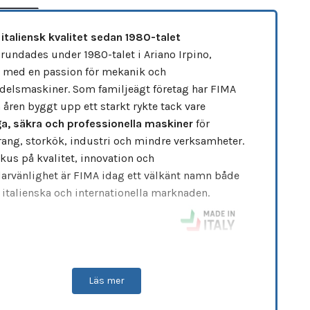
 italiensk kvalitet sedan 1980-talet
rundades under 1980-talet i Ariano Irpino,
n, med en passion för mekanik och
delsmaskiner. Som familjeägt företag har FIMA
åren byggt upp ett starkt rykte tack vare
iga, säkra och professionella maskiner
för
rang, storkök, industri och mindre verksamheter.
kus på kvalitet, innovation och
arvänlighet är FIMA idag ett välkänt namn både
 italienska och internationella marknaden.
ndare Fima S27 Fast Kittel – 32 L / 27 kg
Läs mer
7 är resultatet av decennier av italiensk
örskonst, framtagen för att möta de
högsta