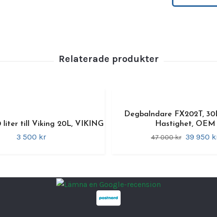
kraven
kombi
modern
except
sitt f
varje 
profes
Specif
Degbalndare FX202T, 30
M
liter till Viking 20L, VIKING
Hastighet, OEM
M
3 500 kr
39 950 k
47 000 kr
V
K
H
M
A
Profes