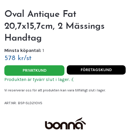
Oval Antique Fat
20,7x15,7cm, 2 Mässings
Handtag
Minsta köpantal:
1
578 kr/st
FÖRETAGSKUND
PRIVATKUND
Produkten är tyvärr slut i lager. :(
Vi reserverar oss för att produkten kan vara tillfälligt slut i lager.
ART.NR:
BSP-SLD21OVS
Leverantör:
BONNA