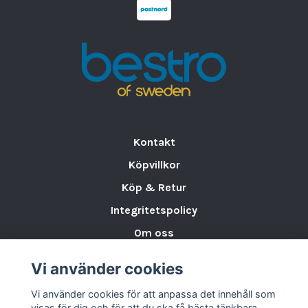
Mått:
20,75 × 15,75 cm
Material:
Stål
Detaljer:
2 mässingshandtag
Serie:
Antique
Användningsområde:
Smårätter, tapas,
tillbehör och delningsservering
Mikrovågssäker:
Nej
Kontakt
Egenskaper:
Robust konstruktion, slitstark
och framtagen för professionell servering
Köpvillkor
Köp & Retur
Oval Antique fat 20,75 × 15,75 cm är ett
utmärkt val för dig som söker
rustik
Integritetspolicy
elegans, praktisk funktion och en servering
Om oss
med tydlig närvaro
.
Storleksguide för Porslin
Vi använder cookies
Varumärken & Partners
Vi använder cookies för att anpassa det innehåll som
BLOGG
visas för dig och för att du ska få bästa tänkbara