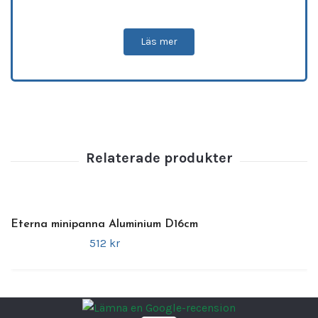
delningsservering
med tydlig karaktär. Den
ovala formen ger en mjuk och balanserad
Läs mer
presentation, medan de
två
mässingshandtagen
tillför en exklusiv,
industriell känsla som lyfter helheten på
bordet.
Antique-seriens råa estetik passar perfekt i
restaurang, hotell och bistrokoncept
, men
fungerar lika bra för servering hemma när
man vill skapa variation och ett mer robust
uttryck. Handtagen gör fatet lätt att hantera
och bidrar till en tydlig serveringskänsla.
Eterna minipanna Aluminium D16cm
512 kr
Tillverkat helt i
slitstarkt stål
, anpassat för
professionell användning och frekvent
hantering.
Observera:
Alla produkter i
Antique-serien
är i stål och är inte mikrovågssäkra
.