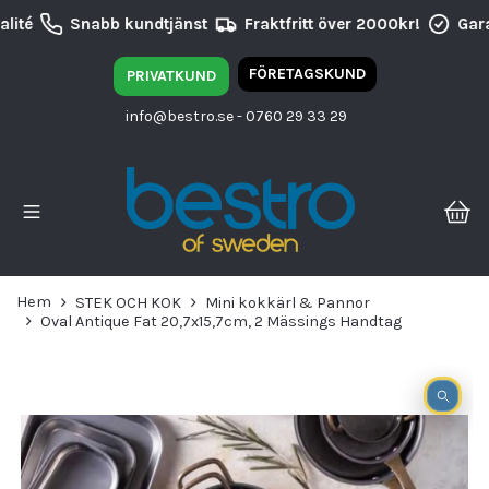
lité
Snabb kundtjänst
Fraktfritt över 2000kr!
Gara
FÖRETAGSKUND
PRIVATKUND
info@bestro.se
- 0760 29 33 29
Hem
STEK OCH KOK
Mini kokkärl & Pannor
Oval Antique Fat 20,7x15,7cm, 2 Mässings Handtag