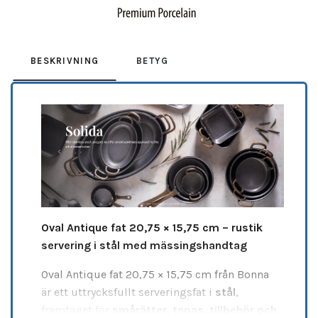
BESKRIVNING
BETYG
Oval Antique fat 20,75 × 15,75 cm – rustik
servering i stål med mässingshandtag
Oval Antique fat 20,75 × 15,75 cm från Bonna
är ett uttrycksfullt serveringsfat i
stål
,
framtaget för
smårätter, tapas, tillbehör och