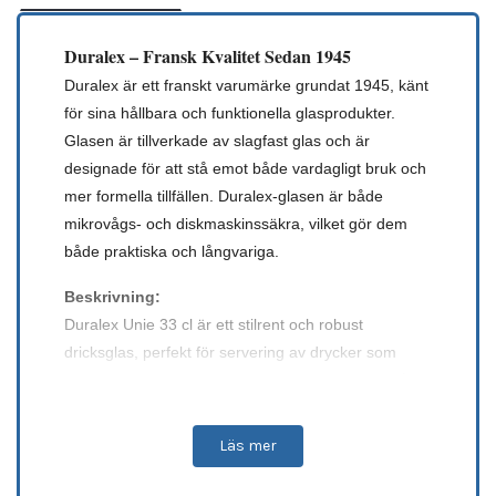
Duralex – Fransk Kvalitet Sedan 1945
Duralex är ett franskt varumärke grundat 1945, känt
för sina hållbara och funktionella glasprodukter.
Glasen är tillverkade av slagfast glas och är
designade för att stå emot både vardagligt bruk och
mer formella tillfällen. Duralex-glasen är både
mikrovågs- och diskmaskinssäkra, vilket gör dem
både praktiska och långvariga.
Beskrivning:
Duralex Unie 33 cl är ett stilrent och robust
dricksglas, perfekt för servering av drycker som
vatten, juice eller läsk. Glaset har en kapacitet på 33
cl och en klassisk design, vilket gör det lämpligt för
både vardagsbruk och mer festliga tillfällen.
Läs mer
Tillverkat i slagfast glas, gör det detta glas hållbart
och långvarigt. Duralex Unie 33 cl är även