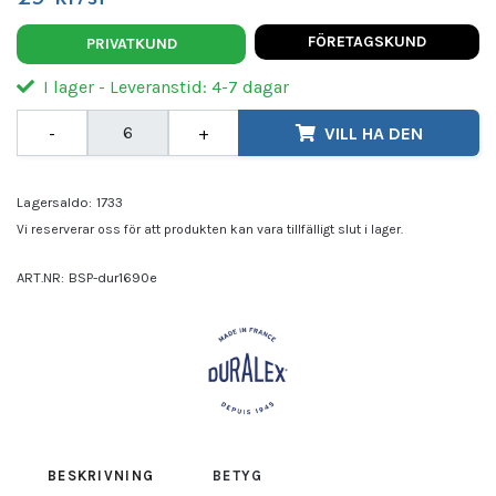
FÖRETAGSKUND
PRIVATKUND
I lager - Leveranstid: 4-7 dagar
-
+
VILL HA DEN
Lagersaldo:
1733
Vi reserverar oss för att produkten kan vara tillfälligt slut i lager.
ART.NR:
BSP-dur1690e
Leverantör:
DURALEX
BESKRIVNING
BETYG