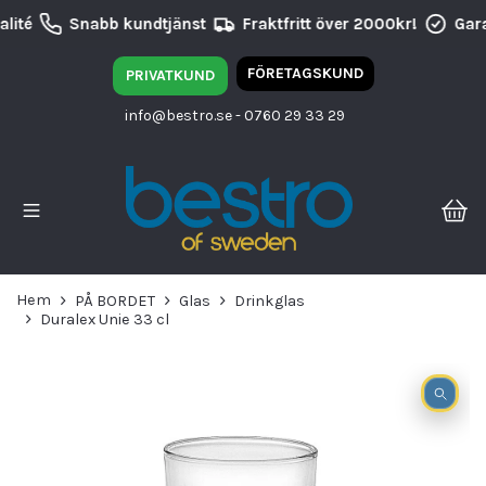
lité
Snabb kundtjänst
Fraktfritt över 2000kr!
Gara
FÖRETAGSKUND
PRIVATKUND
info@bestro.se
- 0760 29 33 29
Hem
PÅ BORDET
Glas
Drinkglas
Duralex Unie 33 cl