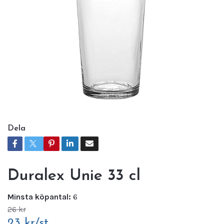
Dela
Duralex Unie 33 cl
Minsta köpantal:
6
26 kr
23 kr/st