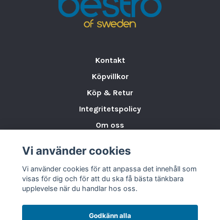
Höjd
12.4 cm
Diameter
7.7 cm
Volym
33 cl
Serier
Unie
Kontakt
Köpvillkor
Köp & Retur
Integritetspolicy
Om oss
Storleksguide för Porslin
Vi använder cookies
Varumärken & Partners
Vi använder cookies för att anpassa det innehåll som
BLOGG
visas för dig och för att du ska få bästa tänkbara
upplevelse när du handlar hos oss.
Godkänn alla