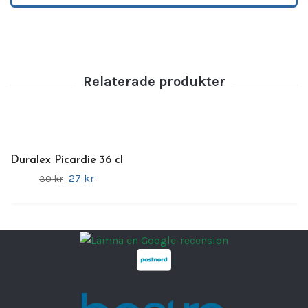
mikrovågs- och diskmaskinssäkert, vilket gör det
enkelt att använda och underhålla.
Specifikationer:
Kapacitet:
33 cl
Material:
Slagfast glas
Design:
Enkel och stilren för både
vardagsbruk och formella tillfällen
Användning:
För servering av drycker som
Duralex Picardie 36 cl
vatten, juice eller läsk
27 kr
30 kr
Fördel:
Tål mikrovågsugn och diskmaskin,
hållbart och praktiskt
Varumärke
DURALEX
EAN kartong
3550190501278
Minsta köpantal
6
Bredd
7.7 cm