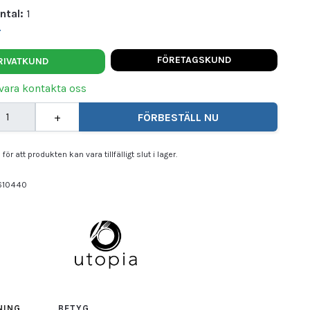
ntal:
1
t
FÖRETAGSKUND
RIVATKUND
vara kontakta oss
+
FÖRBESTÄLL NU
för att produkten kan vara tillfälligt slut i lager.
610440
PIA
NING
BETYG