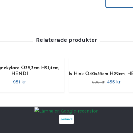
och el
Fördel
•
Dubb
längre
•
Rostf
•
Antiq
•
Komp
•
Mång
ekylare Q39,3cm H21,4cm,
mouss
HENDI
Is Hink Q40x33cm H22cm, 
951 kr
455 kr
505 kr
Teknis
•
Varu
•
Arti
•
Mater
•
Färg:
•
Mått: