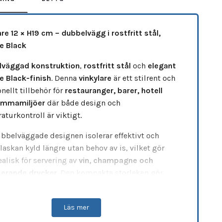
are 12 × H19 cm – dubbelvägg i rostfritt stål,
e Black
lväggad konstruktion
,
rostfritt stål
och
elegant
e Black-finish
. Denna
vinkylare
är ett stilrent och
nellt tillbehör för
restauranger, barer, hotell
emmamiljöer
där både design och
turkontroll är viktigt.
bbelväggade designen isolerar effektivt och
flaskan kyld längre utan behov av is, vilket gör
ealisk för servering av
vin, champagne och
erande drycker
. Den kompakta storleken gör
dig att placera direkt på bordet eller i baren.
örka
antique black-finishen
ger ett modernt och
Läs mer
ivt uttryck som passar perfekt i både industriella