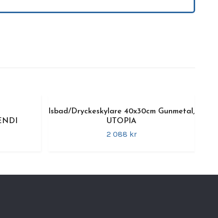
eganta miljöer.
ar
elväggad konstruktion
– håller drycken kyld
ritt stål
– slitstarkt och hållbart material
ue Black-finish
– modern och exklusiv design
akt format
– perfekt för bordservering
sidig användning
– för vin, champagne och
Isbad/Dryckeskylare 40x30cm Gunmetal,
erande
HENDI
UTOPIA
2 088 kr
k information
märke:
BonBistro
kelnummer:
610440
ial:
Rostfritt stål
Antique Black
12 × 19 cm