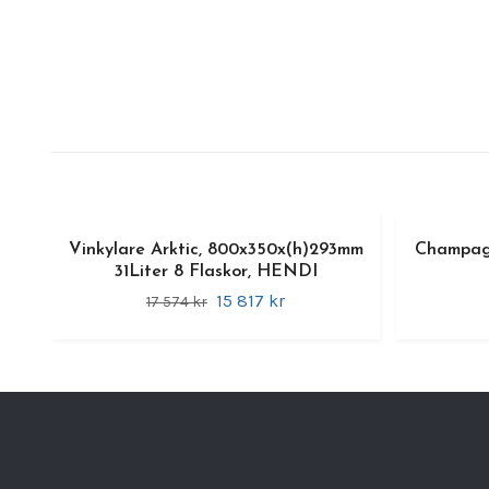
Vinkylare Arktic, 800x350x(h)293mm
Champagn
31Liter 8 Flaskor, HENDI
15 817 kr
17 574 kr