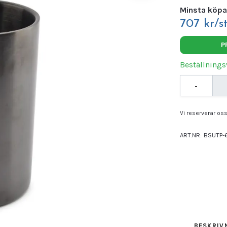
Minsta köpa
707 kr/s
P
Beställnings
-
Vi reserverar oss 
ART.NR:
BSUTP-
Leverantör:
UTO
BESKRIV