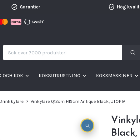
Garantier
Hög kvalit
K OCH KOK
KÖKSUTRUSTNING
KÖKSMASKINER
Drinkkylare
Vinkylare Q12cm H19cm Antique Black, UTOPIA
Vinky
Black